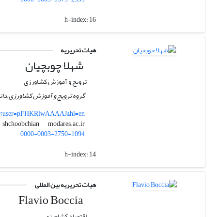
h-index:
16
هیات تحریریه
شهلا چوبچیان
ترویج و آموزش کشاورزی
گروه ترویج و آموزش کشاورزی،دان
ons?user=pFHKRlwAAAAJ&hl=en
modares.ac.ir
shchoobchian
0000-0003-2750-1094
h-index:
14
هیات تحریریه بین المللی
Flavio Boccia
اقتصاد کشاورزی