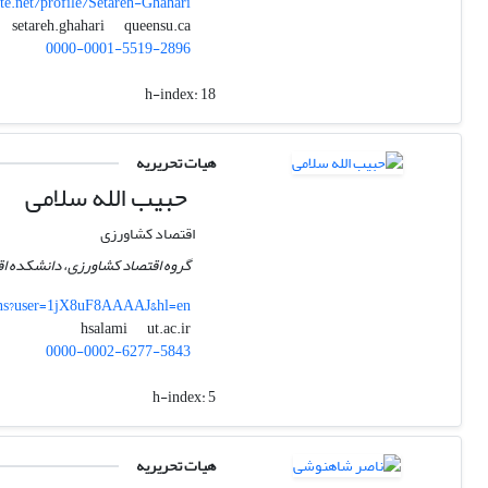
e.net/profile/Setareh-Ghahari
queensu.ca
setareh.ghahari
0000-0001-5519-2896
h-index:
18
هیات تحریریه
حبیب الله سلامی
اقتصاد کشاورزی
گروه اقتصاد کشاورزی، دانشکده اق
ions?user=1jX8uF8AAAAJ&hl=en
ut.ac.ir
hsalami
0000-0002-6277-5843
h-index:
5
هیات تحریریه