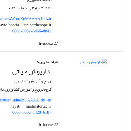
دانشگاه پارتنوپ ناپل، ایتالیا
ions?user=WroqXnMAAAAJ&hl=it
uniparthenope.it
flavio.boccia
0000-0001-6466-8841
h-index:
27
هیات تحریریه
داریوش حیاتی
ترویج و آموزش کشاورزی
گروه ترویج و آموزش کشاورزی، دان
ions?user=uduaJnUAAAAJ&hl=en
mailinator.ac.ir
hayati
0000-0002-1420-6187
h-index:
22