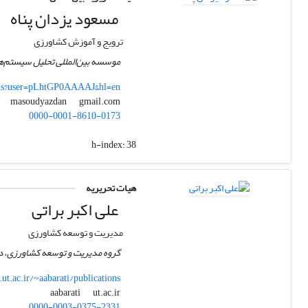
مسعود یزدان پناه
ترویج و آموزش کشاورزی
موسسه بین‌المللی تحلیل سیستم‌ها
ions?user=pLhtGP0AAAAJ&hl=en
gmail.com
masoudyazdan
0000-0001-8610-0173
h-index:
38
هیات تحریریه
علی اکبر براتی
مدیریت و توسعه کشاورزی
گروه مدیریت و توسعه کشاورزی، دا
.ut.ac.ir/~aabarati/publications
ut.ac.ir
aabarati
0000-0003-0375-2331