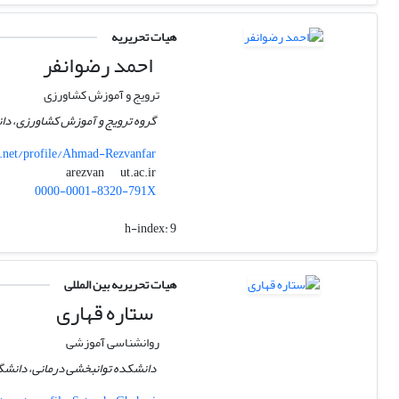
هیات تحریریه
احمد رضوانفر
ترویج و آموزش کشاورزی
گروه ترویج و آموزش کشاورزی، دان
.net/profile/Ahmad-Rezvanfar
ut.ac.ir
arezvan
0000-0001-8320-791X
h-index:
9
هیات تحریریه بین المللی
ستاره قهاری
روانشناسی آموزشی
دانشکده توانبخشی درمانی، دانشگاه