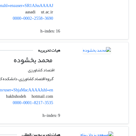
l=en&hl=en&user=SR1AJssAAAAJ
ut.ac.ir
aasadi
0000-0002-2558-3690
h-index:
16
هیات تحریریه
محمد بخشوده
اقتصاد کشاورزی
گروه اقتصاد کشاورزی، دانشکده کش
ions?user=SbjaMacAAAAJ&hl=en
hotmail.com
bakhshodeh
0000-0001-8217-3535
h-index:
9
هیات تحریریه بین المللی