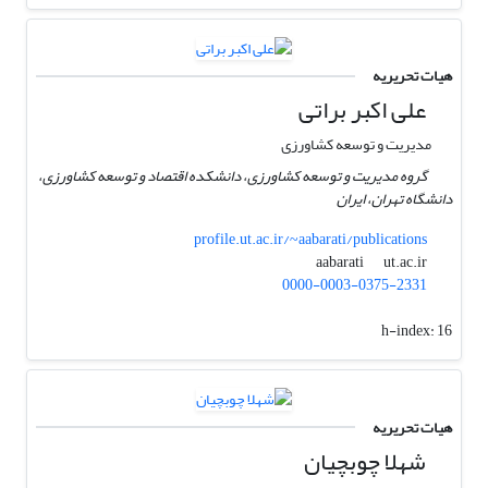
هیات تحریریه
علی اکبر براتی
مدیریت و توسعه کشاورزی
گروه مدیریت و توسعه کشاورزی، دانشکده اقتصاد و توسعه کشاورزی،
دانشگاه تهران، ایران
profile.ut.ac.ir/~aabarati/publications
ut.ac.ir
aabarati
0000-0003-0375-2331
h-index:
16
هیات تحریریه
شهلا چوبچیان