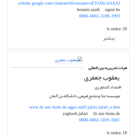
scholar.google.com/citations?hl=en&user=sEToXkcAAAAJ
ugent.be
hossein.azadi
0000-0002-5108-1993
h-index:
50
بیشتر
هیات تحریریه بین المللی
یعقوب جعفری
اقتصاد کشاورزی
موسسه غذا و منابع طبیعی، دانشگاه بن آلمان
www.ilr.uni-bonn.de/agpo/staff/jafari/jafari_e.htm
ilr.uni-bonn.de
yaghoob.jafari
0000-0002-5019-5681
h-index:
18