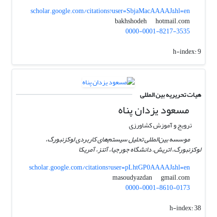
scholar.google.com/citations?user=SbjaMacAAAAJ&hl=en
hotmail.com
bakhshodeh
0000-0001-8217-3535
h-index:
9
هیات تحریریه بین المللی
مسعود یزدان پناه
ترویج و آموزش کشاورزی
موسسه بین‌المللی تحلیل سیستم‌های کاربردی لوکزنبورگ،
لوکزنبورگ، اتریش. دانشگاه جورجیا، آتنز، آمریکا
scholar.google.com/citations?user=pLhtGP0AAAAJ&hl=en
gmail.com
masoudyazdan
0000-0001-8610-0173
h-index:
38