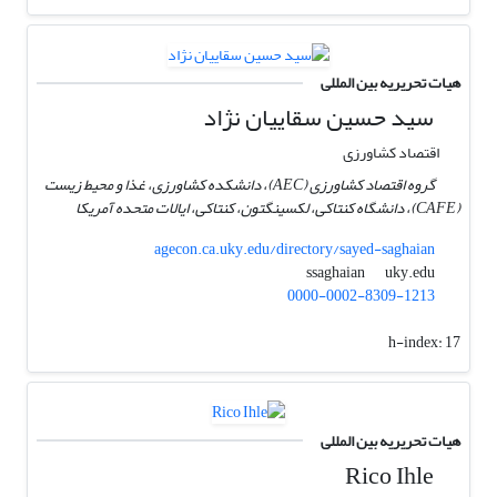
هیات تحریریه بین المللی
سید حسین سقاییان نژاد
اقتصاد کشاورزی
گروه اقتصاد کشاورزی (AEC)، دانشکده کشاورزی، غذا و محیط زیست
(CAFE)، دانشگاه کنتاکی، لکسینگتون، کنتاکی، ایالات متحده آمریکا
agecon.ca.uky.edu/directory/sayed-saghaian
uky.edu
ssaghaian
0000-0002-8309-1213
h-index:
17
هیات تحریریه بین المللی
Rico Ihle