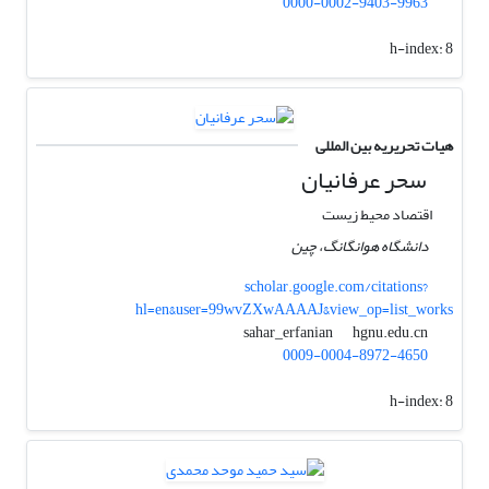
0000-0002-9403-9963
h-index:
8
هیات تحریریه بین المللی
سحر عرفانیان
اقتصاد محیط زیست
دانشگاه هوانگانگ، چین
scholar.google.com/citations?
hl=en&user=99wvZXwAAAAJ&view_op=list_works
hgnu.edu.cn
sahar_erfanian
0009-0004-8972-4650
h-index:
8