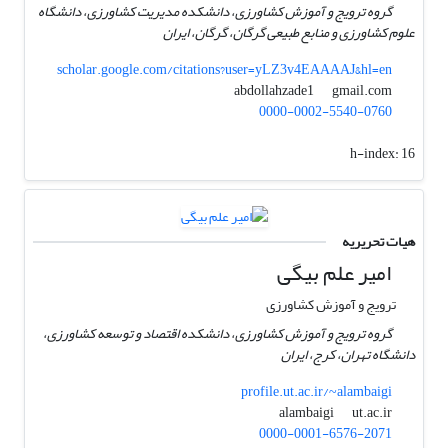
گروه ترویج و آموزش کشاورزی، دانشکده مدیریت کشاورزی، دانشگاه
علوم کشاورزی و منابع طبیعی گرگان، گرگان، ایران
scholar.google.com/citations?user=yLZ3v4EAAAAJ&hl=en
gmail.com
abdollahzade1
0000-0002-5540-0760
h-index:
16
هیات تحریریه
امیر علم بیگی
ترویج و آموزش کشاورزی
گروه ترویج و آموزش کشاورزی، دانشکده اقتصاد و توسعه کشاورزی،
دانشگاه تهران، کرج، ایران
profile.ut.ac.ir/~alambaigi
ut.ac.ir
alambaigi
0000-0001-6576-2071