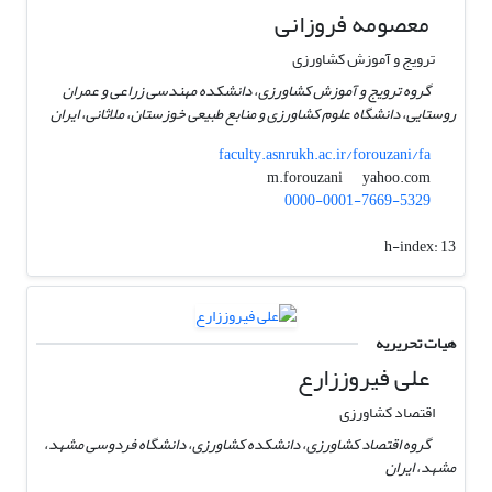
معصومه فروزانی
ترویج و آموزش کشاورزی
گروه ترویج و آموزش کشاورزی، دانشکده مهندسی زراعی و عمران
روستایی، دانشگاه علوم کشاورزی و منابع طبیعی خوزستان، ملاثانی، ایران
faculty.asnrukh.ac.ir/forouzani/fa
yahoo.com
m.forouzani
0000-0001-7669-5329
h-index:
13
هیات تحریریه
علی فیروززارع
اقتصاد کشاورزی
گروه اقتصاد کشاورزی، دانشکده کشاورزی، دانشگاه فردوسی مشهد،
مشهد، ایران