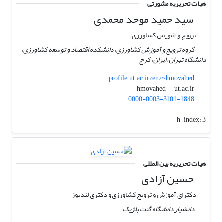
هیات تحریریه مشورتی
سید حمید موحد محمدی
ترویج و آموزش کشاورزی
گروه ترویج و آموزش کشاورزی، دانشکده اقتصاد و توسعه کشاورزی،
دانشگاه تهران، ایران، کرج
profile.ut.ac.ir/en/~hmovahed
ut.ac.ir
hmovahed
0000-0003-3101-1848
h-index:
3
هیات تحریریه بین المللی
حسین آزادی
دکترای آموزش و ترویج کشاورزی و دکتری لندیوز
دانشیار دانشگاه گنت بلژیک