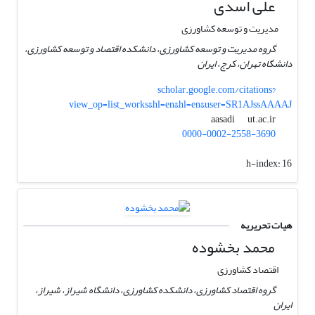
علی اسدی
مدیریت و توسعه کشاورزی
گروه مدیریت و توسعه کشاورزی، دانشکده اقتصاد و توسعه کشاورزی،
دانشگاه تهران، کرج، ایران
scholar.google.com/citations?
view_op=list_works&hl=en&hl=en&user=SR1AJssAAAAJ
ut.ac.ir
aasadi
0000-0002-2558-3690
h-index:
16
هیات تحریریه
محمد بخشوده
اقتصاد کشاورزی
گروه اقتصاد کشاورزی، دانشکده کشاورزی، دانشگاه شیراز، شیراز،
ایران