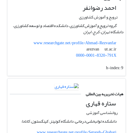
احمد رضوانفر
ترویج و آموزش کشاورزی
گروه ترویج و آموزش کشاورزی، دانشکده اقتصاد و توسعه کشاورزی،
دانشگاه تهران، کرج، ایران
www.researchgate.net/profile/Ahmad-Rezvanfar
ut.ac.ir
arezvan
0000-0001-8320-791X
h-index:
9
هیات تحریریه بین المللی
ستاره قهاری
روانشناسی آموزشی
دانشکده توانبخشی درمانی، دانشگاه کوئینز. کینگستون، کانادا
www.researchgate.net/profile/Setareh-Ghahari