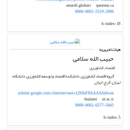
queensu.ca
setareh.ghahari
0000-0001-5519-2896
h-index:
18
هیات تحریریه
حبیب الله سلامی
اقتصاد کشاورزی
گروه اقتصاد کشاورزی، دانشکده اقتصاد و توسعه کشاورزی، دانشگاه
تهران، کرج، ایران
scholar.google.com/citations?user=1jX8uF8AAAAJ&hl=en
ut.ac.ir
hsalami
0000-0002-6277-5843
h-index:
5