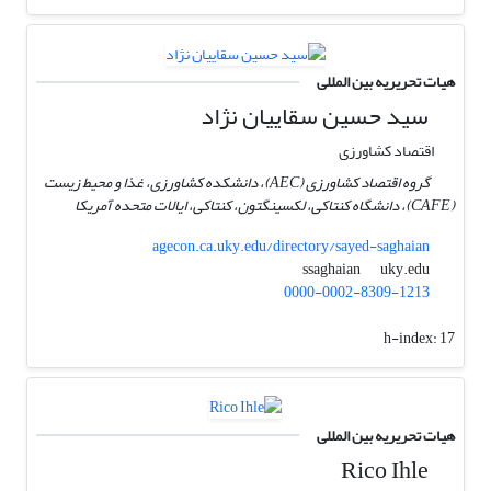
هیات تحریریه بین المللی
سید حسین سقاییان نژاد
اقتصاد کشاورزی
گروه اقتصاد کشاورزی (AEC)، دانشکده کشاورزی، غذا و محیط زیست
(CAFE)، دانشگاه کنتاکی، لکسینگتون، کنتاکی، ایالات متحده آمریکا
agecon.ca.uky.edu/directory/sayed-saghaian
uky.edu
ssaghaian
0000-0002-8309-1213
h-index:
17
هیات تحریریه بین المللی
Rico Ihle