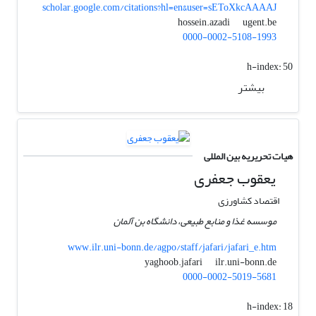
scholar.google.com/citations?hl=en&user=sEToXkcAAAAJ
ugent.be
hossein.azadi
0000-0002-5108-1993
h-index:
50
بیشتر
هیات تحریریه بین المللی
یعقوب جعفری
اقتصاد کشاورزی
موسسه غذا و منابع طبیعی، دانشگاه بن آلمان
www.ilr.uni-bonn.de/agpo/staff/jafari/jafari_e.htm
ilr.uni-bonn.de
yaghoob.jafari
0000-0002-5019-5681
h-index:
18