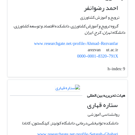
احمد رضوانفر
ترویج و آموزش کشاورزی
گروه ترویج و آموزش کشاورزی، دانشکده اقتصاد و توسعه کشاورزی،
دانشگاه تهران، کرج، ایران
www.researchgate.net/profile/Ahmad-Rezvanfar
ut.ac.ir
arezvan
0000-0001-8320-791X
h-index:
9
هیات تحریریه بین المللی
ستاره قهاری
روانشناسی آموزشی
دانشکده توانبخشی درمانی، دانشگاه کوئینز. کینگستون، کانادا
www.researchgate.net/profile/Setareh-Ghahari