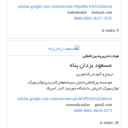
scholar.google.com/citations?user=SbjaMacAAAAJ&hl=en
hotmail.com
bakhshodeh
0000-0001-8217-3535
h-index:
9
هیات تحریریه بین المللی
مسعود یزدان پناه
ترویج و آموزش کشاورزی
موسسه بین‌المللی تحلیل سیستم‌های کاربردی لوکزنبورگ،
لوکزنبورگ، اتریش. دانشگاه جورجیا، آتنز، آمریکا
scholar.google.com/citations?user=pLhtGP0AAAAJ&hl=en
gmail.com
masoudyazdan
0000-0001-8610-0173
h-index:
38