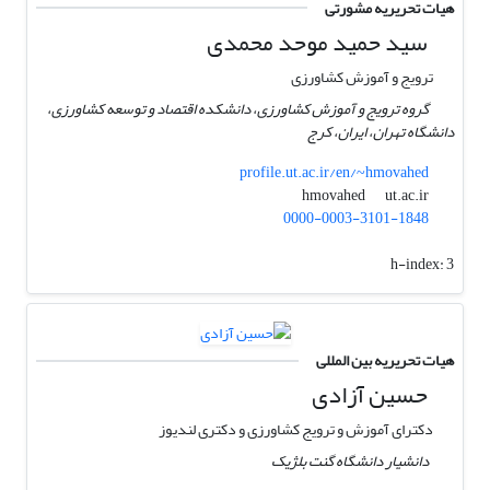
هیات تحریریه مشورتی
سید حمید موحد محمدی
ترویج و آموزش کشاورزی
گروه ترویج و آموزش کشاورزی، دانشکده اقتصاد و توسعه کشاورزی،
دانشگاه تهران، ایران، کرج
profile.ut.ac.ir/en/~hmovahed
ut.ac.ir
hmovahed
0000-0003-3101-1848
h-index:
3
هیات تحریریه بین المللی
حسین آزادی
دکترای آموزش و ترویج کشاورزی و دکتری لندیوز
دانشیار دانشگاه گنت بلژیک