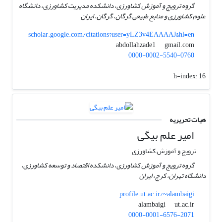
گروه ترویج و آموزش کشاورزی، دانشکده مدیریت کشاورزی، دانشگاه
علوم کشاورزی و منابع طبیعی گرگان، گرگان، ایران
scholar.google.com/citations?user=yLZ3v4EAAAAJ&hl=en
gmail.com
abdollahzade1
0000-0002-5540-0760
h-index:
16
هیات تحریریه
امیر علم بیگی
ترویج و آموزش کشاورزی
گروه ترویج و آموزش کشاورزی، دانشکده اقتصاد و توسعه کشاورزی،
دانشگاه تهران، کرج، ایران
profile.ut.ac.ir/~alambaigi
ut.ac.ir
alambaigi
0000-0001-6576-2071