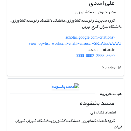
علی اسدی
مدیریت و توسعه کشاورزی
گروه مدیریت و توسعه کشاورزی، دانشکده اقتصاد و توسعه کشاورزی،
دانشگاه تهران، کرج، ایران
scholar.google.com/citations?
view_op=list_works&hl=en&hl=en&user=SR1AJssAAAAJ
ut.ac.ir
aasadi
0000-0002-2558-3690
h-index:
16
هیات تحریریه
محمد بخشوده
اقتصاد کشاورزی
گروه اقتصاد کشاورزی، دانشکده کشاورزی، دانشگاه شیراز، شیراز،
ایران