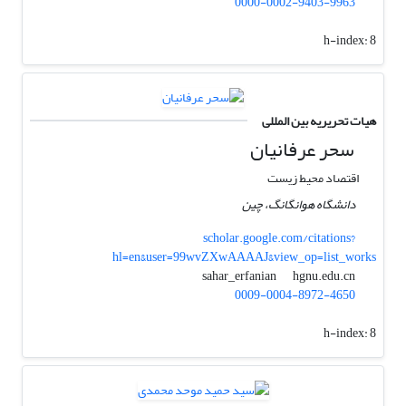
0000-0002-9403-9963
h-index:
8
هیات تحریریه بین المللی
سحر عرفانیان
اقتصاد محیط زیست
دانشگاه هوانگانگ، چین
scholar.google.com/citations?
hl=en&user=99wvZXwAAAAJ&view_op=list_works
hgnu.edu.cn
sahar_erfanian
0009-0004-8972-4650
h-index:
8