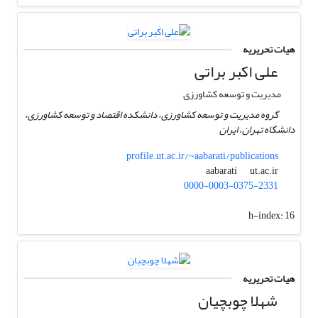
هیات تحریریه
علی اکبر براتی
مدیریت و توسعه کشاورزی
گروه مدیریت و توسعه کشاورزی، دانشکده اقتصاد و توسعه کشاورزی،
دانشگاه تهران، ایران
profile.ut.ac.ir/~aabarati/publications
ut.ac.ir
aabarati
0000-0003-0375-2331
h-index:
16
هیات تحریریه
شهلا چوبچیان