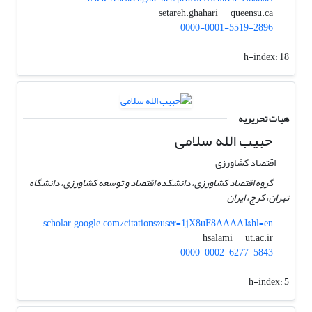
queensu.ca
setareh.ghahari
0000-0001-5519-2896
h-index:
18
هیات تحریریه
حبیب الله سلامی
اقتصاد کشاورزی
گروه اقتصاد کشاورزی، دانشکده اقتصاد و توسعه کشاورزی، دانشگاه
تهران، کرج، ایران
scholar.google.com/citations?user=1jX8uF8AAAAJ&hl=en
ut.ac.ir
hsalami
0000-0002-6277-5843
h-index:
5