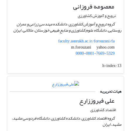
معصومه فروزانی
ترویج و آموزش کشاورزی
گروه ترویج و آموزش کشاورزی، دانشکده مهندسی زراعی و عمران
روستایی، دانشگاه علوم کشاورزی و منابع طبیعی خوزستان، ملاثانی، ایران
faculty.asnrukh.ac.ir/forouzani/fa
yahoo.com
m.forouzani
0000-0001-7669-5329
h-index:
13
هیات تحریریه
علی فیروززارع
اقتصاد کشاورزی
گروه اقتصاد کشاورزی، دانشکده کشاورزی، دانشگاه فردوسی مشهد،
مشهد، ایران