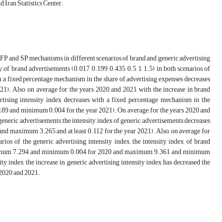
 Iran Statistics Center.
 FP and SP mechanisms in different scenarios of brand and generic advertising
 of brand advertisements (0.017, 0.199, 0.435, 0.5, 1, 1.5) in both scenarios of
ith a fixed percentage mechanism in the share of advertising expenses decreases
lso, on average for the years 2020 and 2021, with the increase in brand
vertising intensity index decreases with a fixed percentage mechanism in the
 and minimum 0.004 for the year 2021). On average, for the years 2020 and
f generic advertisements, the intensity index of generic advertisements decreases
d maximum 3.265 and at least 0.112 for the year 2021). Also, on average for
rios of the generic advertising intensity index, the intensity index of brand
 (maximum 7.294 and minimum 0.004 for 2020 and maximum 9.361 and minimum
ity index, the increase in generic advertising intensity index has decreased the
 2020 and 2021.