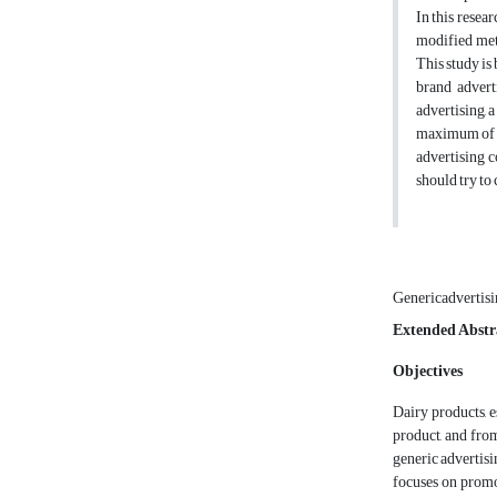
In this resea
modified meth
This study is
brand advert
advertising,
maximum of 4.
advertising c
should try to
Genericadvertis
Extended Abstr
Objectives
Dairy products, e
product, and fro
generic advertisi
focuses on promo