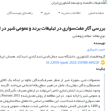
صفحه اصلی
اطلاعات نشریه
مرور
راهنمای نویسندگان
بررسی آثار مفت‌‌سواری در تبلیغات برند و عمومی شیر در ا
نوع مقاله : مقاله پژوهشی
نویسنده
حبیب شهبازی
گروه اقتصاد کشاورزی، دانشگاه سید جمال الدین اسدآبادی، اسدآباد، همدان، ایرا
10.22059/ijaedr.2024.359300.669220
چکیده
محصولات لبنی به‌ویژه شیر از منظر مصرف‌کنندگان علاوه بر اینکه یک کالا
تصمیم‌گیرندگان دولتی یک عامل در تغییر سطح رفاه اجتماعی می‌باشد. اگرچه ع
وجود تبلیغات برند (نشان تجاری خاص) می‌تواند در ارتقای مصرف، تأثیرگذار 
و عمومی شیر را ارائه شود. در این مطالعه از روش تعدیل‌شده Bass