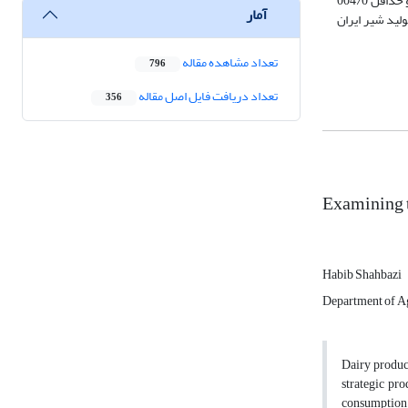
حداقل 357/0 برای سال 1399 و حداکثر 201/6 و حداقل 231/0 برای سال 1400 و برای تبلیغات برند حداکثر 847/4 و حداقل 004/0 برای سال 1399 و حداکثر 189/6 و حداقل 004/0
آمار
ولید شیر ایران
تعداد مشاهده مقاله
796
تعداد دریافت فایل اصل مقاله
356
Examining th
Habib Shahbazi
Department of Ag
Dairy product
strategic pr
consumption t