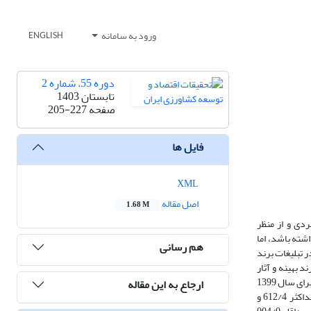
ورود به سامانه
ENGLISH
دوره 55، شماره 2
تابستان 1403
صفحه
205-227
فایل ها
XML
اصل مقاله
1.68 M
ردی و از منظر
شته باشد، اما
هم رسانی
 تبلیغات برند
و برند بهینه و آثار
مفت‌سواری استفاده شده است. این مطالعه بر اساس داده‌های سالانه فروش محصول شیر در سال 1399 و 1400 صورت گرفته است. نتایج نشان می‌دهد بطور میانگین برای سال 1399
ارجاع به این مقاله
و 1400 با افزایش کشش تبلیغات برند، شاخص شدت تبلیغات عمومی و برند با سازوکار درصد ثابت در سهم هزینه تبلیغات، کاهش می‌یابد (برای تبلیغات عمومی حداکثر 612/4 و