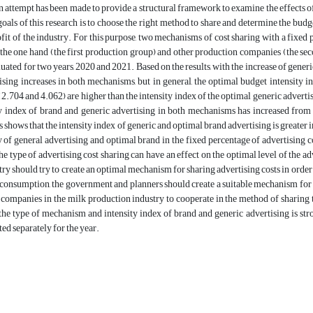
 an attempt has been made to provide a structural framework to examine the effects o
oals of this research is to choose the right method to share and determine the bud
it of the industry. For this purpose, two mechanisms of cost sharing with a fixed
the one hand (the first production group) and other production companies (the sec
uated for two years, 2020 and 2021. Based on the results, with the increase of generi
ising increases in both mechanisms, but in general, the optimal budget intensity 
2.704 and 4.062) are higher than the intensity index of the optimal generic advert
ity index of brand and generic advertising in both mechanisms has increased f
s shows that the intensity index of generic and optimal brand advertising is greater 
y of general advertising and optimal brand in the fixed percentage of advertising c
he type of advertising cost sharing can have an effect on the optimal level of the 
ry should try to create an optimal mechanism for sharing advertising costs in order
 consumption, the government and planners should create a suitable mechanism for p
companies in the milk production industry to cooperate in the method of sharing t
he type of mechanism and intensity index of brand and generic advertising is stro
ted separately for the year.