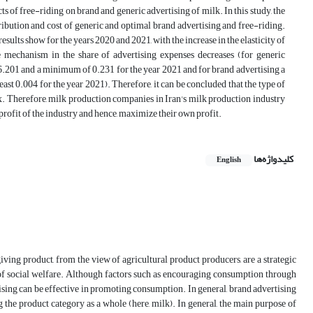
s of free-riding on brand and generic advertising of milk. In this study, the
ribution and cost of generic and optimal brand advertising and free-riding.
esults show for the years 2020 and 2021, with the increase in the elasticity of
e mechanism in the share of advertising expenses decreases (for generic
.201 and a minimum of 0.231 for the year 2021 and for brand advertising a
 0.004 for the year 2021). Therefore, it can be concluded that the type of
dex. Therefore, milk production companies in Iran's milk production industry
profit of the industry and hence, maximize their own profit.
کلیدواژه‌ها
English
iving product, from the view of agricultural product producers, are a strategic
l of social welfare. Although factors such as encouraging consumption through
ising can be effective in promoting consumption. In general, brand advertising
the product category as a whole (here, milk). In general, the main purpose of