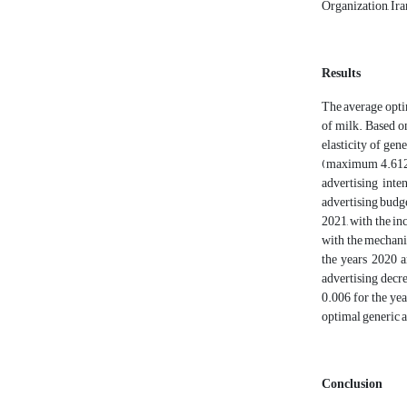
Organization, Ira
Results
The average opti
of milk. Based on
elasticity of gen
(maximum 4.612 
advertising inte
advertising budg
2021, with the in
with the mechani
the years 2020 a
advertising dec
0.006 for the yea
optimal generic 
Conclusion