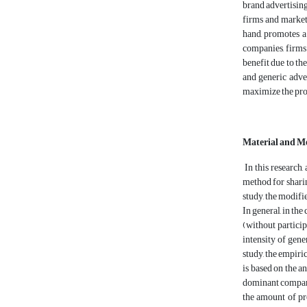
brand advertising 
firms and markete
hand, promotes a 
companies, firms 
benefit due to th
and generic adve
maximize the profi
Material and M
In this research,
method for shari
study, the modif
In general, in th
(without particip
intensity of gene
study, the empiri
is based on the a
dominant company 
the amount of pr