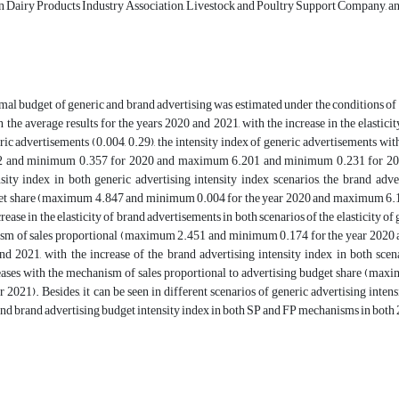
n Dairy Products Industry Association, Livestock and Poultry Support Company, and
mal budget of generic and brand advertising was estimated under the conditions of
 the average results for the years 2020 and 2021, with the increase in the elasticity
eric advertisements (0.004, 0.29), the intensity index of generic advertisements w
and minimum 0.357 for 2020 and maximum 6.201 and minimum 0.231 for 2021). A
nsity index in both generic advertising intensity index scenarios, the brand ad
et share (maximum 4.847 and minimum 0.004 for the year 2020 and maximum 6.189
crease in the elasticity of brand advertisements in both scenarios of the elasticity o
sm of sales proportional (maximum 2.451 and minimum 0.174 for the year 2020 an
nd 2021, with the increase of the brand advertising intensity index in both scena
reases with the mechanism of sales proportional to advertising budget share
r 2021). Besides, it can be seen in different scenarios of generic advertising intens
and brand advertising budget intensity index in both SP and FP mechanisms in both