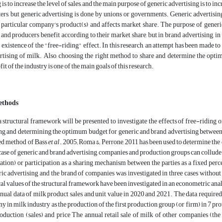
is to increase the level of sales, and the main purpose of generic advertising is to 
rs, but generic advertising is done by unions or governments. Generic advertising i
particular company's product(s) and affects market share. The purpose of generic 
and producers benefit according to their market share, but in brand advertising, in
e existence of the "free-riding" effect. In this research, an attempt has been made 
rtising of milk. Also, choosing the right method to share and determine the opt
t of the industry is one of the main goals of this research.
ethods
 a structural framework will be presented to investigate the effects of free-riding 
ng and determining the optimum budget for generic and brand advertising between c
ied method of Bass
et al
., 2005; Roma &; Perrone, 2011 has been used to determine the
e case of generic and brand advertising, companies and production groups can collude 
ation) or participation as a sharing mechanism between the parties as a fixed perce
ric advertising and the brand of companies was investigated in three cases without p
cal values of the structural framework have been investigated in an econometric anal
nnual data of milk product sales and unit value in 2020 and 2021. The data required f
in milk industry as the production of the first production group (or firm) in 7 pro
oduction (sales) and price The annual retail sale of milk of other companies (