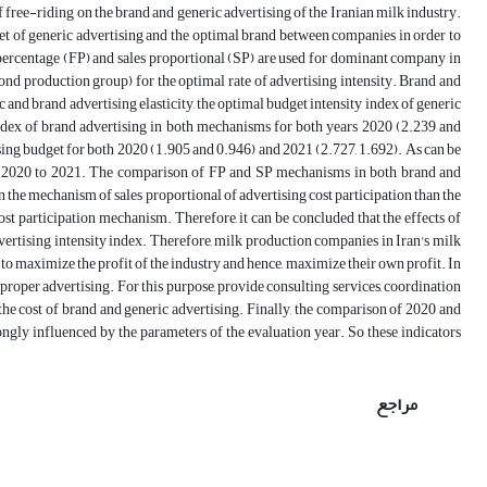
f free-riding on the brand and generic advertising of the Iranian milk industry.
get of generic advertising and the optimal brand between companies in order to
 percentage (FP) and sales proportional (SP) are used for dominant company in
ond production group) for the optimal rate of advertising intensity. Brand and
c and brand advertising elasticity, the optimal budget intensity index of generic
index of brand advertising in both mechanisms for both years 2020 (2.239 and
ising budget for both 2020 (1.905 and 0.946) and 2021 (2.727, 1.692). As can be
rom 2020 to 2021. The comparison of FP and SP mechanisms in both brand and
in the mechanism of sales proportional of advertising cost participation than the
ost participation mechanism. Therefore, it can be concluded that the effects of
advertising intensity index. Therefore, milk production companies in Iran's milk
 to maximize the profit of the industry and hence, maximize their own profit. In
roper advertising. For this purpose, provide consulting services, coordination
he cost of brand and generic advertising. Finally, the comparison of 2020 and
ngly influenced by the parameters of the evaluation year. So these indicators
مراجع