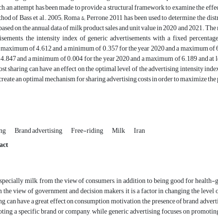
rch, an attempt has been made to provide a structural framework to examine the effect
od of Bass et al., 2005; Roma &; Perrone, 2011 has been used to determine the dist
 based on the annual data of milk product sales and unit value in 2020 and 2021. The r
isements, the intensity index of generic advertisements with a fixed percentag
 a maximum of 4.612 and a minimum of 0.357 for the year 2020 and a maximum of 6
847 and a minimum of 0.004 for the year 2020 and a maximum of 6.189 and at least
ost sharing can have an effect on the optimal level of the advertising intensity in
 create an optimal mechanism for sharing advertising costs in order to maximize the 
ing
Brand advertising
Free-riding
Milk
Iran
act
specially milk, from the view of consumers, in addition to being good for health-g
m the view of government and decision makers, it is a factor in changing the leve
ng can have a great effect on consumption motivation, the presence of brand advert
ting a specific brand or company, while generic advertising focuses on promoting 