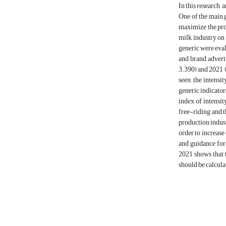
In this research,
One of the main g
maximize the prof
milk industry on 
generic were eval
and brand advert
3.390) and 2021 (
seen, the intens
generic indicator
index of intensit
free-riding and t
production indust
order to increase
and guidance for 
2021 shows that t
should be calcula