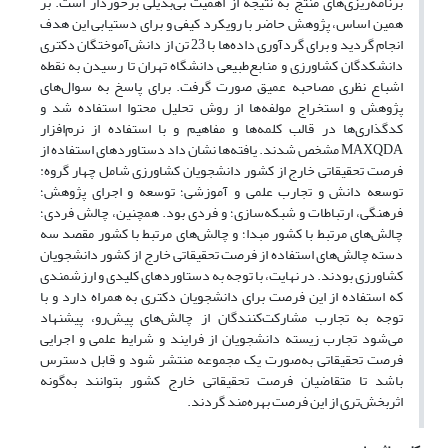
برنامه‌ریزی‌های منتج به نتیجه از اهمیت بی‌بدیلی برخوردار است. بر
همین اساس، پژوهش حاضر با رویکرد کیفی و برای دستیابی این هدف
انجام گردید و برای گردآوری داده‌ها با 23 تن از دانش‌آموختگان دکتری
دانشکدگان کشاورزی و منابع‌طبیعی دانشگاه تهران تا رسیدن به نقطه
اشباع نظری مصاحبه عمیق صورت گرفت. برای پاسخ به سوال‌های
پژوهش و استخراج مولفه‌ها از روش تحلیل محتوا استفاده شد و
کد‌گذاری‌ها در قالب کلمه‌ها و مفاهیم و با استفاده از نرم‌افزار
MAXQDA مشخص شدند. یافته‌ها نشان داد دستاوردهای استفاده از
فرصت تحقیقاتی خارج از کشور دانشجویان کشاورزی شامل چهار گروه:
توسعه دانش و تجارب علمی و آموزشی؛ توسعه و اجرای پژوهش؛
فرهنگی، ارتباطات و شبکه‌سازی؛ و فردی بود. همچنین، چالش فردی؛
چالش‌های مرتبط با کشور مبدا؛ و چالش‌های مرتبط با کشور مقصد سه
دسته چالش‌های استفاده از فرصت تحقیقاتی خارج از کشور دانشجویان
کشاورزی بودند. در نهایت، با توجه به دستاوردهای کلیدی و ارزشمندی
که استفاده از این فرصت برای دانشجویان دکتری به همراه دارد و با
توجه به تجارب مشارکت‌کنندگان از چالش‌های پیش‌رو، پیشنهاد
می‌شود تجارب زیسته دانشجویان از فرایند و شرایط علمی و اجرایی
فرصت تحقیقاتی به‌صورت یک مجموعه منتشر شود و قابل دسترس
باشد تا متقاضیان فرصت تحقیقاتی خارج کشور بتوانند به‌گونه
اثربخش‌تری از این فرصت بهره‌مند گردند.