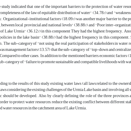
e study indicated that one of the important barriers to the protection of water res
completeness of the law of equitable distribution of water" (34.78%) and "weakness 
. Organizational-institutional factors (18.09%) was another major barrier to the p
etween local, provincial and national levels" (38.88%) and "Poor inter-organizati
n of Lake Urmia" (36.12%) in this component They had the highest frequency. Ano
policies in the lake basin" (38.88%) had the highest frequency in this component. 
. The sub-category of "not using the real participation of stakeholders in water
was management factors (13.57) that the sub-category of "top-down and centraliz
ompared to other cases. In addition to the mentioned barriers, economic factors (1
 sub-category of "failure to promote sustainable and compatible livelihoods with w
ding to the results of this study, existing water laws (all laws related to the owner
 laws considering the existing challenges of the Urmia Lake basin and involving al
c should be developed. Also, by clearly defining the role of the three provinces 
order to protect water resources, reduce the existing conflict between different 
d water resources in the catchment area of Lake Urmia.