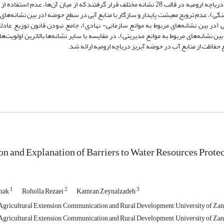
دست آمده از پژوهش نشان داد که موانع حفاظت از منابع آب در حوضه آبریز دریاچه ارومیه در قالب 28 نشانه مختلف قرار گرفتند که از میان آن
نگی)، عدم ترویج معیشت پایدار و سازگار با منابع آبی در سطح حوضه (در بین نشانه‌های 
(در بین نشانه‌های مربوط به موانع سازمانی- نهادی)، جامع نبودن قانون توزیع عادلا
بین نشانه‌های مربوط به موانع مدیریتی)، در مقایسه با سایر نشانه‌ها بالاترین اولویت‌ها
حفاظت از منابع آب در حوضه آبریز دریاچه ارومیه ارائه شد.
ion and Explanation of Barriers to Water Resources Prote
1
2
3
nak
Roholla Rezaei
Kamran Zeynalzadeh
gricultural Extension, Communication and Rural Development, University of Zanja
gricultural Extension, Communication and Rural Development, University of Zanja