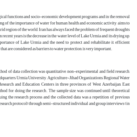
logical functions and socio-economic development programs and in the removal
ng of the importance of water for human health and economic activity, aims to
i-arid region of the world, Iran has always faced the problem of frequent droughts
n recent years is the decrease in the water level of Lake Urmia and its drying up,
ortance of Lake Urmia and the need to protect and rehabilitate it, efficient
hat are considered as barriers to water protection, is very important.
thod of data collection was quantitative, non-experimental and field research,
eadquarters, Urmia University, Agriculture-Jihad Organizations, Regional Water
search and Education Centers in three provinces of West Azerbaijan, East
d for doing the research. The sample size was continued until theoretical
ing the research process and the collected data was a repetition of previous
., research protocol) through semi-structured individual and group interviews (in