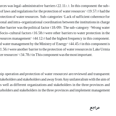
ources was legal-administrative barriers (22.11%.). In this component, the sub-
of laws and regulations for the protection of water resources" (19.57%) had the
rotection of water resources. Sub-categories "Lack of sufficient coherence for
onal and intra-organizational coordination between the institutions in charge
ther barrier was the political factor (18/09). The sub-category "Wrong water
Socio-cultural factors (16.58%) were other barriers to water protection in the
 resources management" (44.12%) had the highest frequency in this component.
ed water management by the Ministry of Energy" (44.45%) in this component is
1.56%) were another barrier to the protection of water resources in Lake Urmia
ater resources" (34.78%) in This component was the most important.
ship, operation and protection of water resources) are reviewed and transparent,
l stakeholders and stakeholders and away from Any unilateralism with the aim of
as well as different organizations and stakeholders in the three provinces and
stakeholders and stakeholders in the three provinces and implement management
مراجع