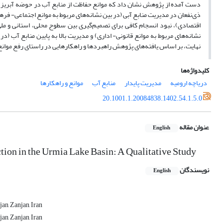
ذی‌نفعان در مدیریت منابع آبی (در بین نشانه‌های مربوط به موانع اجتماعی- فره
اقتصادی)، نبود انسجام کافی برای تصمیم‌گیری بین سطوح محلی، استانی و ملی 
نشانه‌های مربوط به موانع قانونی- اداری) و مدیریت بالا به پایین منابع آب (در 
نهایت، بر اساس یافته‌های پژوهش راهبردها و راهکارهایی در راستای رفع موانع 
کلیدواژه‌ها
دریاچه ارومیه
مدیریت پایدار
منابع آب
موانع و راهکارها
20.1001.1.20084838.1402.54.1.5.0
عنوان مقاله
English
ction in the Urmia Lake Basin: A Qualitative Study
نویسندگان
English
n, Zanjan, Iran
n, Zanjan, Iran