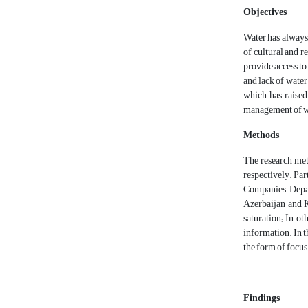
Objectives
Water has always
of cultural and 
provide access to 
and lack of water 
which has raised
management of wat
Methods
The research meth
respectively. Par
Companies, Depa
Azerbaijan and K
saturation; In o
information. In t
the form of focus
Findings