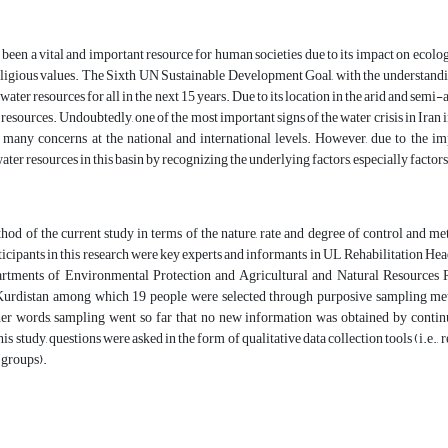
 been a vital and important resource for human societies due to its impact on eco
religious values. The Sixth UN Sustainable Development Goal, with the understandi
water resources for all in the next 15 years. Due to its location in the arid and sem
resources. Undoubtedly, one of the most important signs of the water crisis in Iran i
 many concerns at the national and international levels. However, due to the imp
er resources in this basin by recognizing the underlying factors, especially factors t
od of the current study in terms of the nature, rate and degree of control and me
ticipants in this research were key experts and informants in UL Rehabilitation H
rtments of Environmental Protection and Agricultural and Natural Resources Re
urdistan among which 19 people were selected through purposive sampling metho
ther words, sampling went so far that no new information was obtained by continu
his study, questions were asked in the form of qualitative data collection tools (i.e
 groups).