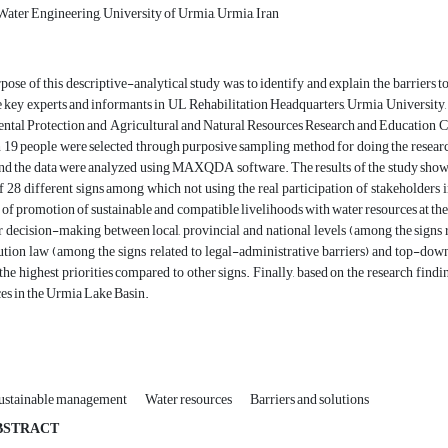
ater Engineering, University of Urmia, Urmia, Iran
ose of this descriptive-analytical study was to identify and explain the barriers to
e key experts and informants in UL Rehabilitation Headquarters, Urmia Universit
tal Protection and Agricultural and Natural Resources Research and Education Cen
19 people were selected through purposive sampling method for doing the researc
and the data were analyzed using MAXQDA software. The results of the study showe
f 28 different signs among which not using the real participation of stakeholders
ck of promotion of sustainable and compatible livelihoods with water resources at the 
 decision-making between local, provincial and national levels (among the signs re
bution law (among the signs related to legal-administrative barriers) and top-d
 the highest priorities compared to other signs. Finally, based on the research findi
es in the Urmia Lake Basin.
ustainable management
Water resources
Barriers and solutions
BSTRACT