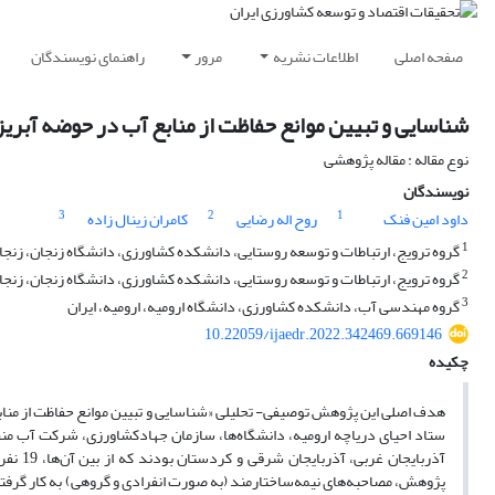
صفحه اصلی
اطلاعات نشریه
مرور
راهنمای نویسندگان
شناسایی و تبیین موانع حفاظت از منابع آب در حوضه آبری
نوع مقاله : مقاله پژوهشی
نویسندگان
3
2
1
داود امین فنک
روح اله رضایی
کامران زینال زاده
1
گروه ترویج، ارتباطات و توسعه روستایی، دانشکده کشاورزی، دانشگاه زنجان، زنجان
2
گروه ترویج، ارتباطات و توسعه روستایی، دانشکده کشاورزی، دانشگاه زنجان، زنجان
3
گروه مهندسی آب، دانشکده کشاورزی، دانشگاه ارومیه، ارومیه، ایران
10.22059/ijaedr.2022.342469.669146
چکیده
هدف اصلی این پژوهش توصیفی- تحلیلی «شناسایی و تبیین موانع حفاظت از مناب
ستاد احیای دریاچه ارومیه، دانشگاه‌ها، سازمان جهادکشاورزی، شرکت آب منط
آذربای
پژوهش، مصاحبه‌های نیمه‌ساختارمند (به صورت انفرادی و گروهی) به کار گرفته ش