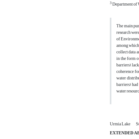
3
Department of W
The main purp
research wer
of Environmen
among which 
collect data 
in the form o
barriers), la
coherence for
water distri
barriers) had
water resourc
Urmia Lake
S
EXTENDED A