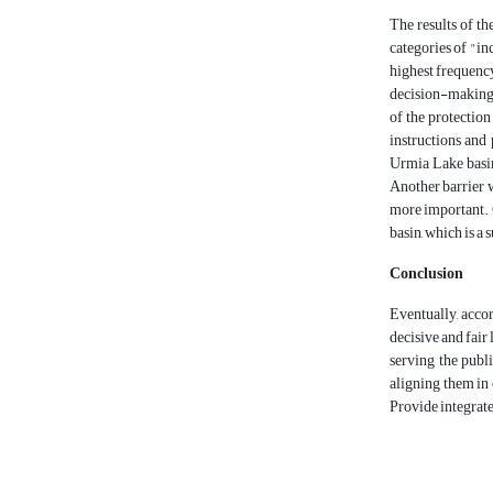
The results of th
categories of "in
highest frequency
decision-making b
of the protectio
instructions and 
Urmia Lake basin
Another barrier 
more important. C
basin, which is a
Conclusion
Eventually, accor
decisive and fair
serving the publi
aligning them in 
Provide integrate