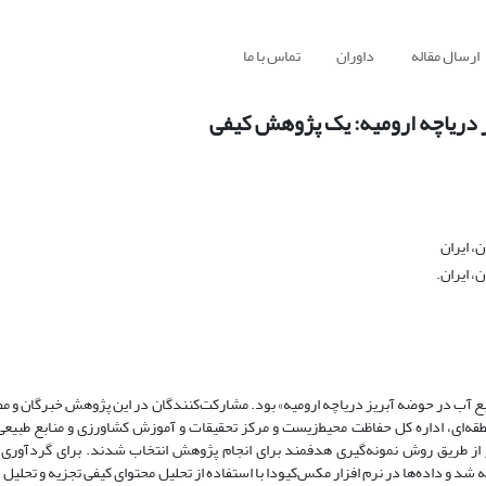
ارسال مقاله
داوران
تماس با ما
ز دریاچه ارومیه: یک پژوهش کیفی
، ایران
، ایران.
ع آب در حوضه آبریز دریاچه ارومیه» بود. مشارکت‌کنندگان در این پژوهش خبرگان و مط
قه‌ای، اداره کل حفاظت محیط‌زیست و مرکز تحقیقات و آموزش کشاورزی و منابع طبیع
جان غربی، آذربایجان شرقی و کردستان بودند که از بین آن‌ها، 19 نفر از طریق روش نمونه‌گیری هدفمند برای انجام پژوهش انتخاب شدند. برای 
د و داده‌ها در نرم افزار مکس‌کیودا با استفاده از تحلیل محتوای کیفی تجزیه و تحلیل 