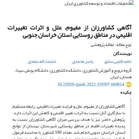
آگاهی کشاورزان از مفهوم، علل و اثرات تغییرات
اقلیمی در مناطق روستایی استان خراسان جنوبی
نوع مقاله : مقاله پژوهشی
نویسندگان
حامد قاینی سابق
یاسر محمدی
حشمت اله سعدی
گروه ترویج و آموزش کشاورزی، دانشکده کشاورزی، دانشگاه بوعلی سینا،
همدان، ایران
10.22059/ijaedr.2022.319397.669014
چکیده
آگاهی کشاورزان از مفهوم، علل و فرایند تغییرات اقلیمی، رابطه مستقیم
با سازگاری آنان نسبت به اثرات تغییر اقلیمی و کاهش این اثرات دارد.
پژوهش حاضر نیز با هدف بررسی میزان آگاهی کشاورزان نسبت به
پدیده تغییرات اقلیم در مناطق روستایی شهرستان نهبندان از توابع
استان خراسان جنوبی انجام شد. تعداد 180 کشاورز با محاسبه فرمول
کوکران به‌عنوان جامعه نمونه تعیین شدند. روش نمونه‌گیری در تحقیق