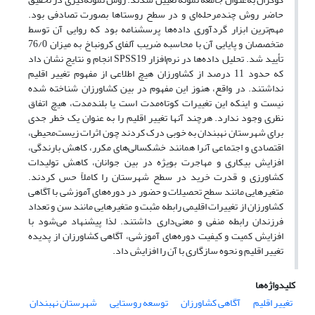
حاضر روش چندمرحله‌ای و در سطح روستاها بصورت تصادفی بود.
مهم‌ترین ابزار گردآوری داده‌ها پرسشنامه بود که روایی آن توسط
متخصصان و پایایی آن با محاسبه ضریب آلفای کرونباخ به میزان 76/0
تأیید شد. تحلیل داده‌ها در نرم‌افزار SPSS19 انجام و نتایج نشان داد
که حدود 11 درصد از کشاورزان هیچ اطلاعی از مفهوم تغییر اقلیم
نداشتند. در واقع، هنوز این مفهوم در بین کشاورزان شناخته شده
نیست و اینکه این تغییرات کوتاه‌مدت است یا بلندمدت، هیچ اتفاق
نظری وجود ندارد. هرچند آنها تغییر اقلیم را به عنوان یک خطر جدی
برای شهرستان نهبندان به خوبی درک کردند چون اثرات زیست‌محیطی،
اقتصادی و اجتماعی آنرا همانند خشکسالی‌های مکرر، کاهش بارندگی،
افزایش بیکاری و مهاجرت بویژه در بین جوانان، کاهش تولیدات
کشاورزی و قدرت خرید در سطح شهرستان را کاملاً حس کردند.
متغیرهایی مانند سطح تحصیلات و حضور در دوره‌های آموزشی با آگاهی
کشاورزان از تغییرات اقلیمی رابطه مثبت و متغیرهایی مانند سن و تعداد
فرزندان رابطه منفی و معنی‌داری داشتند. لذا پیشنهاد می‌شود با
افزایش کمیت و کیفیت دوره‌های آموزشی، آگاهی کشاورزان از پدیده
تغییر اقلیم و نحوه سازگاری با آن را افزایش داد.
کلیدواژه‌ها
تغییر اقلیم
آگاهی کشاورزان
توسعه روستایی
شهرستان نهبندان