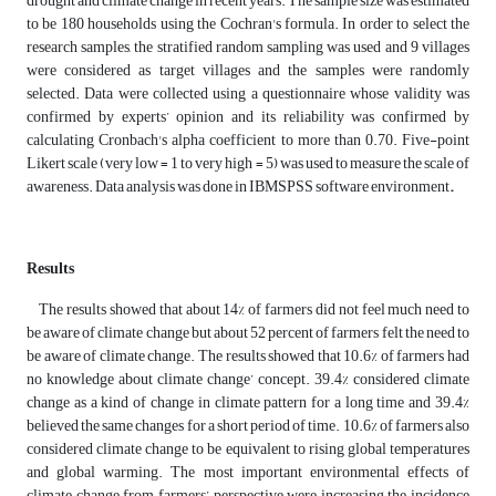
drought and climate change in recent years. The sample size was estimated
to be 180 households using the Cochran's formula. In order to select the
research samples, the stratified random sampling was used and 9 villages
were considered as target villages and the samples were randomly
selected. Data were collected using a questionnaire whose validity was
confirmed by experts’ opinion and its reliability was confirmed by
calculating Cronbach's alpha coefficient to more than 0.70. Five-point
Likert scale (very low = 1 to very high = 5) was used to measure the scale of
awareness. Data analysis was done in IBMSPSS software environment
.
Results
The results showed that about 14% of farmers did not feel much need to
be aware of climate change but about 52 percent of farmers felt the need to
be aware of climate change. The results showed that 10.6% of farmers had
no knowledge about climate change’ concept. 39.4% considered climate
change as a kind of change in climate pattern for a long time and 39.4%
believed the same changes for a short period of time. 10.6% of farmers also
considered climate change to be equivalent to rising global temperatures
and global warming. The most important environmental effects of
climate change from farmers’ perspective were increasing the incidence