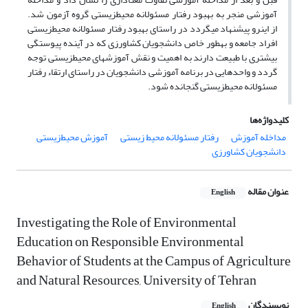
آموزشی منجر به بهبود رفتار مسئولانه محیط­زیستی گروه آزمون شد.
از­ این­رو پیشنهاد می­گردد در راستای بهبود رفتار مسئولانه محیط­زیستی
افراد جامعه و به­طور خاص دانشجویان کشاورزی که در آینده پیوستگی
بیشتری با طبیعت دارند به اهمیت و نقش آموزش­های محیط­زیستی توجه
گردد و واحدهایی در برنامه آموزشی دانشجویان در راستای ارتقاء رفتار
مسئولانه محیط­زیستی گنجانده شود.
کلیدواژه‌ها
مداخله آموزش
رفتار مسئولانه محیط زیستی
آموزش محیط‌زیستی
دانشجویان کشاورزی
عنوان مقاله
English
Investigating the Role of Environmental
Education on Responsible Environmental
Behavior of Students at the Campus of Agriculture
and Natural Resources, University of Tehran
نویسندگان
English