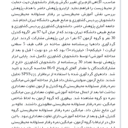
مناسـب، آگـاهی لازم برای تغییر نگرش و رفتار دانشجویان جهت حمایت
از محیط زیست را فراهم نماید. از­این­رو پژوهش حاضر با هدف پژوهش
بررسی نقش آموزش محیط­زیستی بر رفتار مسئولانه محیط­زیستی
دانشجویان پردیس کشاورزی و منابع طبیعی دانشگاه تهران انجام شد.
جامعه آماری پژوهش حاضر، دانشجویان کشاورزی پردیس کشاورزی و
منابع طبیعی دانشگاه تهران بودند که از میان آن­ها 97 نفر (گروه کنترل
30 نفر و گروه آزمون 67 نفر) در این پژوهش مشارکت کردند. ابزار
گردآوری داده­ها پرسشنامه محقق ساخته در قالب طیف 5 سطحی
لیکرت ( خیلی­کم=1؛ خیلی­زیاد=5) بود که در دو نوبت ( قبل و بعد از
مداخله آموزشی) توسط دانشجویان کشاورزی تکمیل شد. پایایی ابزار
پژوهش توسط تعداد 30 پرسشنامه از دانشجویان کشاورزی خارج از
مشارکت­کنندگان با مقدار آلفای کرونباخ 86/0 محاسبه گردید و تایید
شد. داده­های گردآوری شده با استفاده از نرم­افزار SPSS
تحلیل
V25
شدند. نتایج آزمون من­وایتنی نشان داد قبل از مداخله آموزشی میانگین
نمره رفتار مسئولانه محیط­زیستی گروه کنترل و آزمون تفاوت معناداری
نداشت اما بعد از اعمال مداخله آموزشی تفاوت معناداری بین میانگین
نمره دو گروه مشاهده شد. به­طوری که گروه آزمون به لحاظ شاخص
میانگین، نمره رفتار مسئولانه محیط­زیستی مطلوب­تری داشتند. علاوه بر
این نتایج نشان داد، میانگین نمره رفتار مسئولانه محیط­زیستی گروه
کنترل، قبل و بعد از مداخله آموزشی دارای تفاوت معناداری نبود. با این
حال در ارتباط با گروه آزمون، میانگین نمره رفتار مسئولانه محیط­زیستی
قبل و بعد از مداخله آموزشی تفاوت معناداری را نشان داد و مداخله