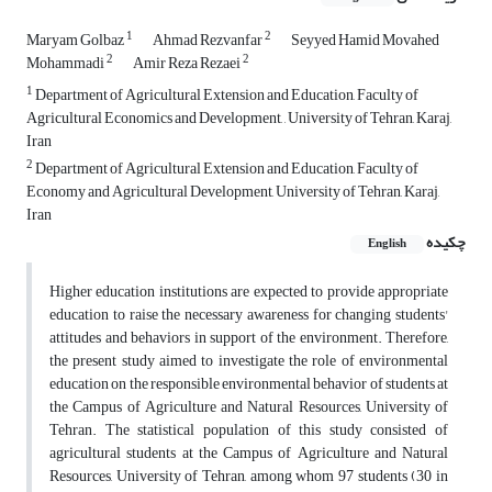
1
2
Maryam Golbaz
Ahmad Rezvanfar
Seyyed Hamid Movahed
2
2
Mohammadi
Amir Reza Rezaei
1
Department of Agricultural Extension and Education, Faculty of
Agricultural Economics and Development, , University of Tehran, Karaj,
Iran
2
Department of Agricultural Extension and Education, Faculty of
Economy and Agricultural Development, University of Tehran, Karaj,
Iran
چکیده
English
Higher education institutions are expected to provide appropriate
education to raise the necessary awareness for changing students'
attitudes and behaviors in support of the environment. Therefore,
the present study aimed to investigate the role of environmental
education on the responsible environmental behavior of students at
the Campus of Agriculture and Natural Resources, University of
Tehran. The statistical population of this study consisted of
agricultural students at the Campus of Agriculture and Natural
Resources, University of Tehran, among whom 97 students (30 in