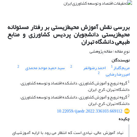
بررسی نقش آموزش محیط‌زیستی بر رفتار مسئولانه
محیط‌زیستی دانشجویان پردیس کشاورزی و منابع
طبیعی دانشگاه تهران
نوع مقاله : مقاله پژوهشی
نویسندگان
2
2
1
مریم گلباز
احمد رضوانفر
سید حمید موحد محمدی
2
امیررضا رضایی
1
گروه ترویج و آموزش کشاورزی، دانشکده اقتصاد و توسعه کشاورزی،
دانشگاه تهران، کرج. ایران.
2
گروه ترویج و آموزش کشاورزی، دانشکده اقتصاد و توسعه کشاورزی،
دانشگاه تهران، کرج، ایران
10.22059/ijaedr.2022.336103.669112
چکیده
نهاد آموزش عالی، نهادی است که انتظار می رود با ارایه آمـوزش­هـای