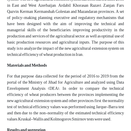
in East and West Azerbaijan, Ardabil, Khorasan Razavi, Zanjan, Fars,
Qazvin, Kerman, Kermanshah, Golestan and Mazandaran provinces. A set
of policy-making, planning, executive and regulatory mechanisms that
have been designed with the aim of improving the technical and
managerial skills of the beneficiaries, improving productivity in the
production and services of the agricultural sector, as well as optimal use of
basic production resources and agricultural inputs. The purpose of this
study is to analyze the impact of the new agricultural extension system on
technical efficiency of wheat production in Iran.
Materials and Methods
For that purpose, data collected for the period of 2016 to 2019 from the
portal of the Ministry of Jihad for Agriculture and analyzed using Data
Envelopment Analysis (DEA). In order to compare the technical
efficiency of wheat producers between the provinces implementing the
new agricultural extension system and other provinces, first, the normality
test of technical efficiency values was performed using Jarque-Barra test
and then due to the non-normality of the estimated technical efficiency
values, Kruskal-Wallis and Kolmogorov–Smirnov tests were used.
Results and suggestion