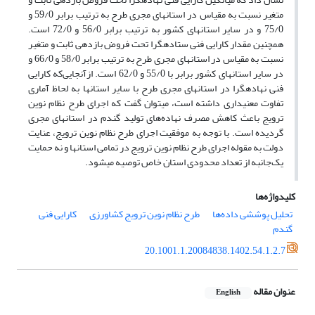
متغیر نسبت به مقیاس در استان­های مجری طرح به ترتیب برابر 59/0 و
75/0 و در سایر استان­های کشور به ترتیب برابر 56/0 و 72/0 است.
همچنین مقدار کارایی فنی ستاده­گرا تحت فروض بازدهی ثابت و متغیر
نسبت به مقیاس در استان­های مجری طرح به ترتیب برابر 58/0 و 66/0 و
در سایر استان­های کشور برابر با 55/0 و 62/0 است. ازآنجایی‌که کارایی
فنی نهاده­گرا در استان­های مجری طرح با سایر استان­ها به لحاظ آماری
تفاوت معنی­داری داشته است، می­توان گفت که اجرای طرح نظام نوین
ترویج باعث کاهش مصرف نهاده‌های تولید گندم در استان­های مجری
گردیده است. با توجه به موفقیت اجرای طرح نظام نوین ترویج، عنایت
دولت به مقوله اجرای طرح نظام نوین ترویج در تمامی استان­ها و نه حمایت
یک‌جانبه از تعداد محدودی استان خاص توصیه می­شود.
کلیدواژه‌ها
تحلیل پوششی داده‌ها
طرح نظام نوین ترویج کشاورزی
کارایی فنی
گندم
20.1001.1.20084838.1402.54.1.2.7
عنوان مقاله
English