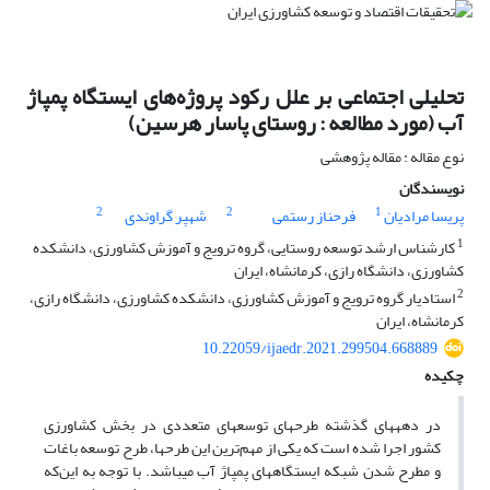
تحلیلی اجتماعی بر علل رکود پروژه‌های ایستگاه پمپاژ
آب (مورد مطالعه : روستای پاسار هرسین)
نوع مقاله : مقاله پژوهشی
نویسندگان
2
2
1
پریسا مرادیان
فرحناز رستمی
شهپر گراوندی
1
کارشناس ارشد توسعه روستایی، گروه ترویج و آموزش کشاورزی، دانشکده
کشاورزی، دانشگاه رازی، کرمانشاه، ایران
2
استادیار گروه ترویج و آموزش کشاورزی، دانشکده کشاورزی، دانشگاه رازی،
کرمانشاه، ایران
10.22059/ijaedr.2021.299504.668889
چکیده
در دهه­های گذشته طرح­های توسعه­ای متعددی در بخش کشاورزی
کشور اجرا شده است که یکی از مهم‌ترین این طرح­ها، طرح توسعه باغات
و مطرح شدن شبکه­ ایستگاه­های پمپاژ آب می­باشد. با توجه به این‌که