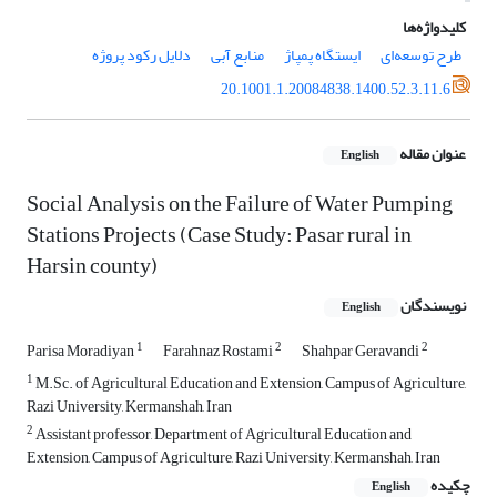
کلیدواژه‌ها
طرح توسعه‌ای
ایستگاه پمپاژ
منابع آبی
دلایل رکود پروژه
20.1001.1.20084838.1400.52.3.11.6
عنوان مقاله
English
Social Analysis on the Failure of Water Pumping
Stations Projects (Case Study: Pasar rural in
Harsin county)
نویسندگان
English
1
2
2
Parisa Moradiyan
Farahnaz Rostami
Shahpar Geravandi
1
M.Sc. of Agricultural Education and Extension, Campus of Agriculture,
Razi University, Kermanshah, Iran
2
Assistant professor, Department of Agricultural Education and
Extension, Campus of Agriculture, Razi University, Kermanshah, Iran
چکیده
English