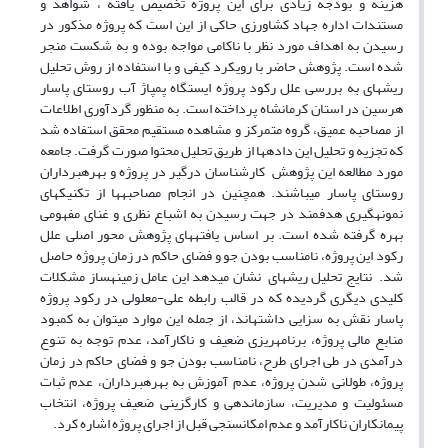
هزینه و بودجه زیادی برای این پروژه تخصیص یافته ، شواهد و
مستندات اداره جهاد کشاورزی حاکی از این است که پروژه مذکور در
رسیدن به اهداف مورد نظر با ناکامی مواجه بوده و به شکست منجر
شده است. پژوهش حاضر با رویکرد کیفی و با استفاده از روش تحلیل
ریشه­ای به بررسی علل رکود پروژه ایستگاه پمپاژ آب روستای پاسار
هرسین در استان کرمانشاه پرداخته است. به منظور گردآوری اطلاعات
از مصاحبه عمیق، گروه متمرکز و مشاهده مستقیم محقق استفاده شد
که تجزیه و تحلیل این داده­ها از طریق تحلیل محتوا صورت گرفت. جامعه
مورد مطالعه این پژوهش کارشناسان درگیر در پروژه و بهره­برداران
روستای پاسار می­باشند. همچنین در انجام مصاحبه­ها از تکنیک­های
نمونه­گیری هدفمند در جهت رسیدن به اشباع نظری و غنای مفهومی
بهره گرفته شده است. بر اساس یافته­های پژوهش محور اصلی علل
رکود این پروژه، نامناسب بودن جو و فضای حاکم در زمان پروژه حاصل
شد. نتایج تحلیل ریشه­ای نشان می­دهد این عامل زمینه­ساز مشکلات
کلیدی دیگری گردیده که در قالب رابطه علی-معلولی در رکود پروژه
پاسار نقش به سزایی داشته­اند، از جمله این موارد می­توان به کمبود
منابع مالی پروژه، برنامه­ریزی ضعیف و ناکارآمد، عدم توجه به تنوع
درآمدی در طی اجرای طرح، نامناسب بودن جو و فضای حاکم در زمان
پروژه، طولانی شدن پروژه، عدم آموزش به بهره­برداران، عدم ثبات
مسئولیت و مدیریت، سازماندهی و کارگزینی ضعیف پروژه، انتخاب
پیمانکاران ناکارآمد و عدم امکان­سنجی قبل از اجرای پروژه اشاره کرد.