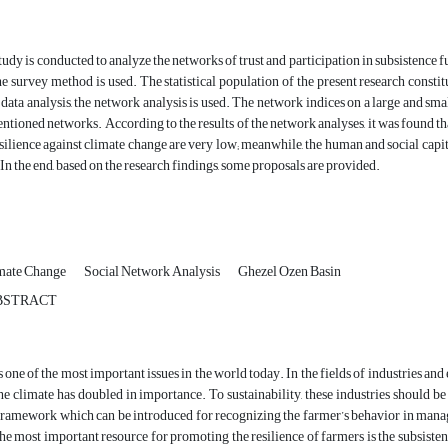
tudy is conducted to analyze the networks of trust and participation in subsistence 
the survey method is used. The statistical population of the present research consti
data analysis, the network analysis is used. The network indices on a large and small
tioned networks. According to the results of the network analyses, it was found that
silience against climate change are very low; meanwhile, the human and social capital,
 In the end, based on the research findings, some proposals are provided.
imate Change
Social Network Analysis
Ghezel Ozen Basin
BSTRACT
 one of the most important issues in the world today. In the fields of industries and
 climate has doubled in importance. To sustainability, these industries should be 
amework which can be introduced for recognizing the farmer’s behavior in managing 
the most important resource for promoting the resilience of farmers is the subsistenc