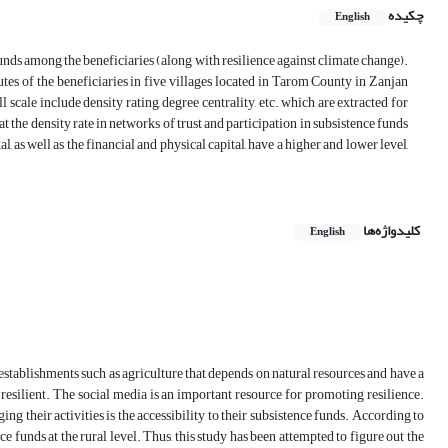
چکیده
English
funds among the beneficiaries (along with resilience against climate change).
tutes of the beneficiaries in five villages located in Tarom County in Zanjan
 scale include density rating, degree centrality, etc. which are extracted for
 the density rate in networks of trust and participation in subsistence funds
 as well as the financial and physical capital, have a higher and lower level,
کلیدواژه‌ها
English
 establishments such as agriculture that depends on natural resources and have a
resilient. The social media is an important resource for promoting resilience.
their activities is the accessibility to their subsistence funds. According to
e funds at the rural level. Thus, this study has been attempted to figure out the