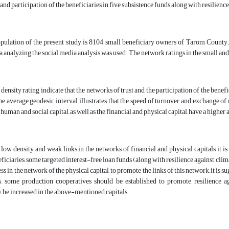
 and participation of the beneficiaries in five subsistence funds along with resilienc
population of the present study is 8104 small beneficiary owners of Tarom Cou
a analyzing the social media analysis was used. The network ratings in the small and
 density rating indicate that the networks of trust and the participation of the bene
the average geodesic interval illustrates that the speed of turnover and exchange of 
man and social capital, as well as the financial and physical capital, have a higher 
 low density and weak links in the networks of financial and physical capitals it
ficiaries, some targeted interest-free loan funds (along with resilience against clima
ss in the network of the physical capital, to promote the links of this network, it is
s, some production cooperatives should be established to promote resilience ag
 be increased in the above-mentioned capitals.