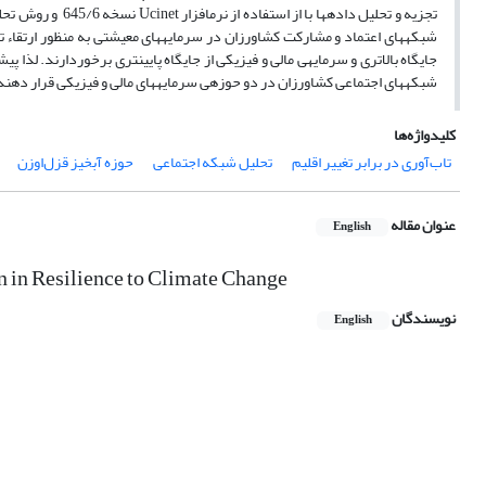
تجزیه و تحلیل داد
شبکه­های اعتماد و مشارکت کشاورزان در سرمایه­های معیشتی به منظور ارتقاء تاب­
جایگاه بالاتری و سرمایه­ی مالی و فیزیکی از جایگاه پایین­تری برخوردارند. لذا 
شبکه­های اجتماعی کشاورزان در دو حوزه­ی سرمایه­های مالی و فیزیکی قرار دهن
کلیدواژه‌ها
تاب‌آوری در برابر تغییر اقلیم
تحلیل شبکه اجتماعی
حوزه آبخیز قزل‌اوزن
عنوان مقاله
English
n in Resilience to Climate Change
نویسندگان
English