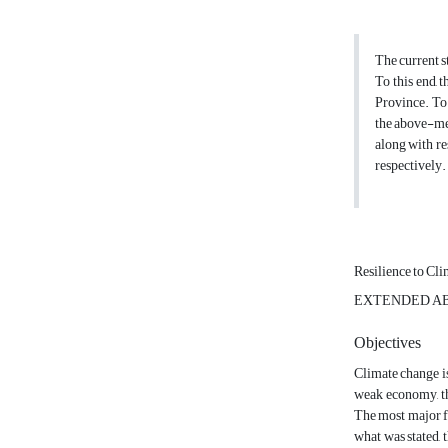
The current s
To this end, 
Province. To 
the above-men
along with re
respectively.
Resilience to Cl
EXTENDED A
Objectives
Climate change is
weak economy, the
The most major fr
what was stated, 