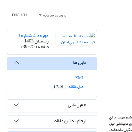
ورود به سامانه
ENGLISH
دوره 55، شماره 4
زمستان 1403
صفحه
739-756
فایل ها
XML
اصل مقاله
1.71 M
هم رسانی
منبع مهمی برای
ارجاع به این مقاله
ای معیشتی بین
کیل داده­اند.