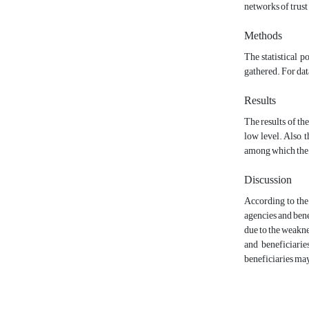
networks of trust
Methods
The statistical 
gathered. For dat
Results
The results of the
low level. Also, 
among which the hu
Discussion
According to the
agencies and bene
due to the weakne
and beneficiarie
beneficiaries may