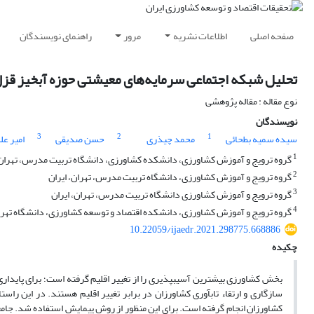
صفحه اصلی
اطلاعات نشریه
مرور
راهنمای نویسندگان
تحلیل شبکه‌ اجتماعی سرمایه‌های معیشتی حوزه آبخیز قزل ا
نوع مقاله : مقاله پژوهشی
نویسندگان
3
2
1
سیده سمیه بطحائی
محمد چیذری
حسن صدیقی
امیر عل
1
گروه ترویج و آموزش کشاورزی، دانشکده کشاورزی، دانشگاه تربیت مدرس، تهران،
2
گروه ترویج و آموزش کشاورزی، دانشگاه تربیت مدرس، تهران، ایران
3
گروه ترویج و آموزش کشاورزی دانشگاه تربیت مدرس، تهران، ایران
4
گروه ترویج و آموزش کشاورزی، دانشکده اقتصاد و توسعه کشاورزی، دانشگاه تهران
10.22059/ijaedr.2021.298775.668886
چکیده
بخش کشاورزی بیشترین آسیب­پذیری را از تغییر اقلیم گرفته است؛ برای پایداری 
سازگاری و ارتقاء تاب­آوری کشاورزان در برابر تغییر اقلیم هستند. در این ر
کشاورزان انجام گرفته است. برای این منظور از روش پیمایش استفاده شد. جام