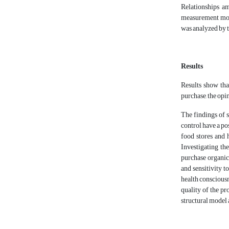
Relationships a
measurement model
was analyzed by t
Results
Results show that
purchase, the opin
The findings of 
control have a po
food stores and 
Investigating th
purchase organic
and sensitivity t
health consciousn
quality of the p
structural model a