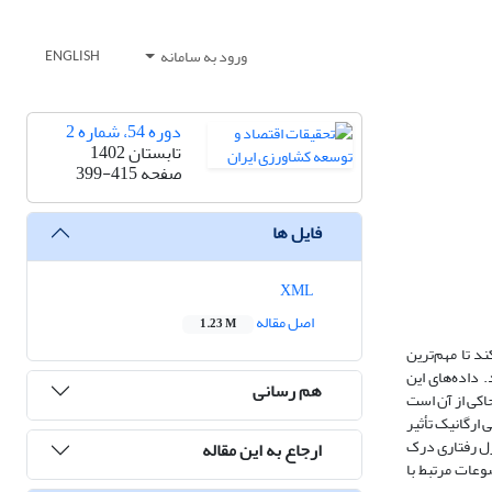
ورود به سامانه
ENGLISH
دوره 54، شماره 2
تابستان 1402
صفحه
399-415
فایل ها
XML
اصل مقاله
1.23 M
د تا مهم‌ترین
 داده‌های این
هم رسانی
مده است. نتایج به‌دست آمده حاکی از آن است
ان 26/0، 19/0، 22/0 و 18/0 بر قصد خرید مواد غذایی ارگانیک تأثیر
رل رفتاری درک
ارجاع به این مقاله
عات مرتبط با