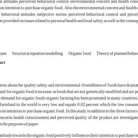
l attitudes, perceived behavioral control, environmental concern and health consci
 on intention to purchase organic food. Also, the environmental concern and health 
 behavioral attitudes, subjective norms, perceived behavioral control and percei
e provided on issues related to personal health and food safety, as well as the con
chase
Structural equation modelling
Organic food
Theory of planned behav
act
ns about the quality, safety, and environmental-friendliness of foods have dramati
d for organic food is increase as foods that are not genetically modified and are pr
e demand for organic foods, organic farming has been promoted in many countries. 
 farmland in the world is very low and equals 0.02 percent, which the low consump
 on intention to purchase organic food. In this study, in addition to the three factor
ncerns, health consciousness and perceived quality of the product are investiga
 the purposes of paper:
titude towards the organic food positively influences their intention to purchase o