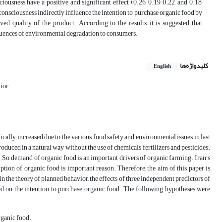
ousness have a positive and significant effect (0.26, 0.19, 0.22, and 0.18,
consciousness indirectly influence the intention to purchase organic food by
ved quality of the product. According to the results, it is suggested that
sequences of environmental degradation to consumers.
کلیدواژه‌ها
English
ior
cally increased due to the various food safety and environmental issues in last
oduced in a natural way without the use of chemicals fertilizers and pesticides.
So, demand of organic food is an important drivers of organic farming. Iran's
tion of organic food is important reason. Therefore, the aim of this paper is
s in the theory of planned behavior, the effects of three independent predictors of
ted on the intention to purchase organic food. The following hypotheses were
rganic food.