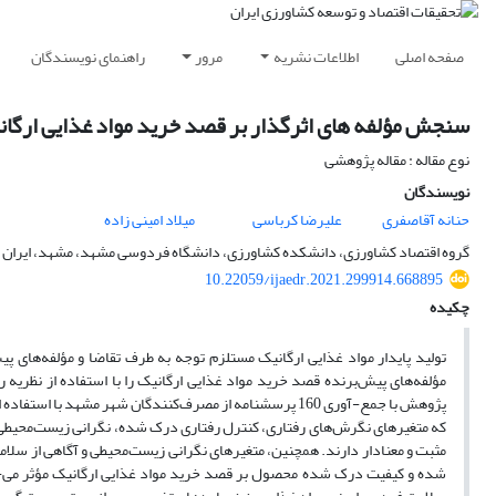
صفحه اصلی
اطلاعات نشریه
مرور
راهنمای نویسندگان
سنجش مؤلفه های اثرگذار بر قصد خرید مواد غذایی ارگان
نوع مقاله : مقاله پژوهشی
نویسندگان
حنانه آقاصفری
علیرضا کرباسی
میلاد امینی زاده
گروه اقتصاد کشاورزی، دانشکده کشاورزی، دانشگاه فردوسی مشهد، مشهد، ایران
10.22059/ijaedr.2021.299914.668895
چکیده
تولید پایدار مواد غذایی ارگانیک مستلزم توجه به طرف تقاضا و مؤلفه‌های پی
مؤلفه‌های پیش‌برنده قصد خرید مواد غذایی ارگانیک را با استفاده از نظریه 
مثبت و معنادار دارند. همچنین، متغیرهای نگرانی زیست‌محیطی و آگاهی از سلام
شده و کیفیت درک شده محصول بر قصد خرید مواد غذایی ارگانیک مؤثر می-با