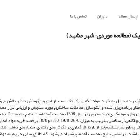
ارسال مقاله
داوران
تماس با ما
یک (مطالعه موردی: شهر مشهد)
ش‌برنده تمایل به خرید مواد غذایی ارگانیک است. از این‌رو، پژوهش حاضر تلاش می‌کن
رفتار برنامه‌ریزی شده و الگوسازی معادلات ساختاری مورد سنجش و ارزیابی قرار دهد.
پژوهش با جمع-آوری 160 پرسشنامه از مصرف‌کنندگان شهر مشهد با استفاده از روش نمونه‌گیری در دسترس در سال 1398 به‌دست آ
که متغیرهای نگرش‌های رفتاری، کنترل رفتاری درک شده، نگرانی زیست‌محیطی و آگاهی از سلامتی به­ترتیب به میز
تی به‌طور غیرمستقیم نیز از طریق اثرگذاری بر نگرش‌های رفتاری، هنجارهای ذهنی، کنت
شند. براساس نتایج به‌دست آمده، پیشنهاد می‌شود، که اطلاع‌رسانی در زمینه موضو