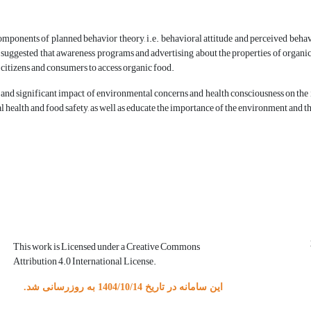
omponents of planned behavior theory, i.e. behavioral attitude and perceived behav
is suggested that awareness programs and advertising about the properties of organi
r citizens and consumers to access organic food.
e and significant impact of environmental concerns and health consciousness on the i
al health and food safety, as well as educate the importance of the environment an
This work is Licensed under a Creative Commons
Attribution 4.0 International License.
این سامانه در تاریخ 1404/10/14 به روزرسانی شد.