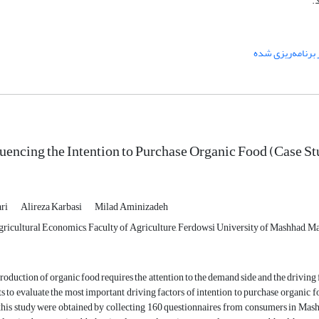
.
 برنامه‌ریزی شده
luencing the Intention to Purchase Organic Food (Case S
ari
Alireza Karbasi
Milad Aminizadeh
ricultural Economics, Faculty of Agriculture, Ferdowsi University of Mashhad, Ma
roduction of organic food requires the attention to the demand side and the driving 
s to evaluate the most important driving factors of intention to purchase organic 
 this study were obtained by collecting 160 questionnaires from consumers in Mas