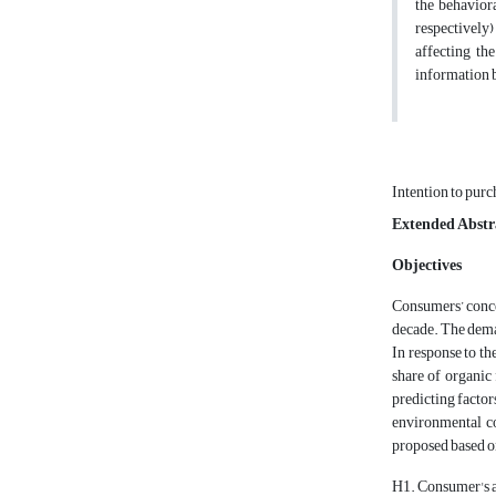
the behaviora
respectively)
affecting the
information b
Intention to pur
Extended Abstr
Objectives
Consumers’ concer
decade. The deman
In response to th
share of organic
predicting factors
environmental co
proposed based on
H1. Consumer's at