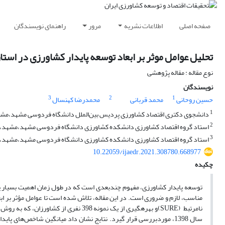
صفحه اصلی
اطلاعات نشریه
مرور
راهنمای نویسندگان
تحلیل عوامل موثر بر ابعاد توسعه پایدار کشاورزی در است
نوع مقاله : مقاله پژوهشی
نویسندگان
3
2
1
حسین روحانی
محمد قربانی
محمدرضا کهنسال
1
دانشجوی دکتری اقتصاد کشاورزی پردیس بین‌الملل دانشگاه فردوسی مشهد،مشهد
2
استاد گروه اقتصاد کشاورزی دانشکده کشاورزی دانشگاه فردوسی مشهد،مشهد، ا
3
استاد گروه اقتصاد کشاورزی دانشکده کشاورزی دانشگاه فردوسی مشهد،مشهد، ا
10.22059/ijaedr.2021.308780.668977
چکیده
توسعه پایدار کشاورزی، مفهوم چندبعدی است که در طول زمان اهمیت بسیار پیدا ک
مناسب، لازم و ضروری است. در این مقاله، تلاش شده است تا عوامل مؤثر بر اب
نامرتبط (SURE)و بهره‎گیری از یک نمونه 