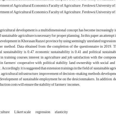
rtment of Agricultural Economics, Faculty of Agriculture. Ferdowsi University of
rtment of Agricultural Economics, Faculty of Agriculture. Ferdowsi University of
gricultural development is a multidimensional concept, has become increasingly im
 sustainable agriculture is necessary for proper planning. In this paper, an attempt 
 development in Khorasan Razavi province by using seemingly unrelated regression
er method. Data obtained from the completion of the questionnaire in 2019. The r
 sustainability is 0.47, economic sustainability is 0.41 and political sustainabi
 in training courses, interest in agriculture and job satisfaction with the compon
n farmers' cooperative with political stability, land ownership with social an
. Accordingly, it is suggested that extension trainings in the field of sustainable ag
 agricultural infrastructure, improvement of decision-making methods, developmen
 development of sustainable employment be on the desicionmakers. In addition, d
uction costs will ensure the stability of farmers' incomes.
culture
Likert scale
regression
elasticity