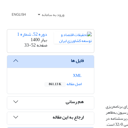
ورود به سامانه
ENGLISH
دوره 52، شماره 1
بهار 1400
صفحه
33-52
فایل ها
XML
اصل مقاله
861.13 K
هم رسانی
ی برنامه‌ریزی
رسیون به‌ظاهر
ارجاع به این مقاله
 تکمیل پرسشنامه در
سال 1398، موردبررسی قرار گیرد. نتایج نشان داد میانگین شاخص‌های پایداری اجتماعی 55/0، پایداری زیست‌محیطی 47/0، پایداری اقتصادی 41/0، و پایداری سیاسی 32/0 است.