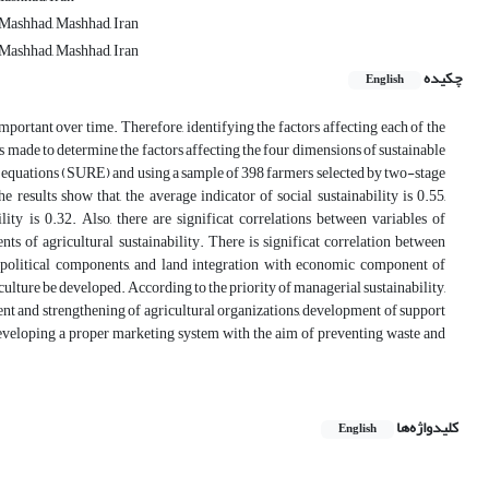
 Mashhad, Mashhad, Iran
 Mashhad, Mashhad, Iran
چکیده
English
portant over time. Therefore, identifying the factors affecting each of the
is made to determine the factors affecting the four dimensions of sustainable
 equations (SURE) and using a sample of 398 farmers selected by two-stage
esults show that, the average indicator of social sustainability is 0.55,
lity is 0.32. Also, there are significat correlations between variables of
ents of agricultural sustainability. There is significat correlation between
d political components, and land integration with economic component of
riculture be developed. According to the priority of managerial sustainability,
t and strengthening of agricultural organizations, development of support
eveloping a proper marketing system with the aim of preventing waste and
کلیدواژه‌ها
English