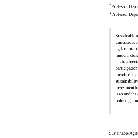
2
Professor, Depa
3
Professor, Depa
Sustainable a
dimensions of
agricultural
random clust
environmental
participation
membership i
sustainability
investment in
laws and the
reducing prod
Sustainable Agri