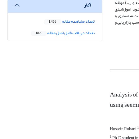
 در تعاونی با مؤلفه
آمار
پایداری سیاسی، مالکیت اراضی با مؤلفه اجتماعی و سیاسی و یکپارچگی اراضی نیز با مؤلفه اقتصادی پایداری رابطه آماری معنادار دارند. بر این اساس، پیشنهاد می‌شود آموزش‎های
ر قالب نهضت­گونه توسعه یابد و با توجه به اولویت پایداری مدیریتی، سرمایه‌گذاری در زیرساخت‌های کشاورزی، بهبود روش‎های تصمیم­سازی و
تعداد مشاهده مقاله
سب بازاریابی و
1,466
تعداد دریافت فایل اصل مقاله
868
Analysis of
using seemi
1
Hossein Rohani
1
Ph.D student in