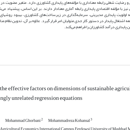
‌های آموزشی، علاقه‎مندی به کار کشاورزی و رضایت شغلی رابطه معناداری با مؤلفه‌های پایداری کشاورزی دارد. متغیر عضویت
ترویجی در حوزه کشاورزی پایدار د
شتغال پایدار در دستور کار جدی متولیان امر قرار گیرد. علاوه بر آن، تدوین نظام منا
پایداری درآمد کشاورزان را فراهم می‌کند.
 the effective factors on dimensions of sustainable agri
ngly unrelated regression equations
2
3
Mohammad Ghorbani
Mohammadreza Kohansal
 Agricultural Economics, International Campus, Ferdowsi University of Mashhad, 