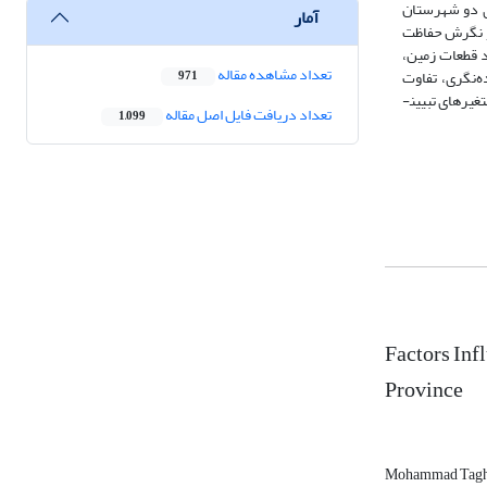
ی دو شهرستان
آمار
 و نگرش حفاظت
تعداد قطعات زمین،
تعداد مشاهده مقاله
‌نگری، تفاوت
971
معنی‌داری با یکدیگر دارند. در تمام متغیر‌های یاد شده به­جز متغیر آینده‌نگری، میانگین گروه پذیرنده از میانگین گروه نپذیرنده بالاتر به­دست آمد. همچنین، بهترین متغیرهای تبیین­
تعداد دریافت فایل اصل مقاله
1,099
Factors Inf
Province
Mohammad Tagh