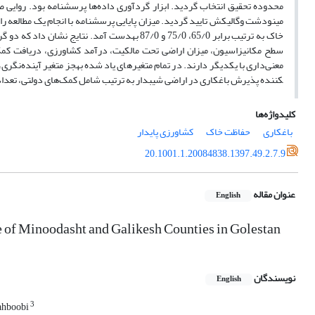
محدوده تحقیق انتخاب گردید. ابزار گردآوری داده‌ها پرسشنامه بود. روای
مینودشت وگالیکش تایید گردید. میزان پایایی پرسشنامه با انجام یک مطالعه 
خاک به ترتیب برابر 65/0، 75/0 و 87/0 به­دست آم
سطح مکانیزاسیون، میزان اراضی تحت مالکیت، درآمد کشاورزی، دریافت کم
کننده پذیرش باغ­کاری در اراضی شیبدار به ترتیب شامل کمک‌های دولتی، تعدا
کلیدواژه‌ها
باغکاری
حفاظت خاک
کشاورزی پایدار
20.1001.1.20084838.1397.49.2.7.9
عنوان مقاله
English
e of Minoodasht and Galikesh Counties in Golestan
نویسندگان
English
3
ahboobi