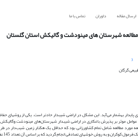
ارسال مقاله
داوران
تماس با ما
د مطالعه شهرستان های مینودشت و گالیکش استان گلستان
3
بیعی گرگان
یدار به­شمار می‌­آید. این مشکل در اراضی شیب­دار حادتر است. یکی از روش­های حفا
امل موثر بر پذیرش باغ­کاری در اراضی شیب­دار شهرستان‌های مینودشت وگالیکش و
 مورد مطالعه شامل تمام کشاورزانی بود که حداقل یک هکتار زمین شیب‌دار در طرح