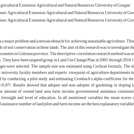
gricultural Extension, Agricultural and Natural Resources, University of Gorgan
ssor, Agricultural Extension, Agricultural and Natural Resources, University of Go
ssor, Agricultural Extension, Agricultural and Natural Resources, University of Go
is a major problem and a serious obstacle for achieving sustainable agriculture. Thi
s of soil conservation in these lands. The aim of this research was to investigate 
counties in Golestan province. The descriptive-correlation research method was used
s. They have been targeted group in Land Use Change Plan in 2005 through 2010 
ages were selected. The sample size was estimated using Cochran formula. The dat
university faculty members and experts’ viewpoint of agriculture departments in 
 by conducting a pilot study and estimating Cronbach’s alpha coefficient for the i
 (0.87). Results showed that adopter and non-adopter of gardening in sloping lan
n, amount of owned land area, farm income, governmental assistance, community 
, foresight and level of education. In all mentioned variables, the mean score
assistance, number of land plots and farm income are the best explanatory variables