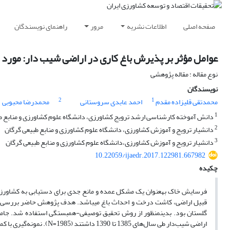
صفحه اصلی
اطلاعات نشریه
مرور
راهنمای نویسندگان
عوامل مؤثر بر پذیرش باغ کاری در اراضی شیب دار: مور
نوع مقاله : مقاله پژوهشی
نویسندگان
2
1
محمدتقی قلیزاده مقدم
احمد عابدی سروستانی
محمدرضا محبوبی
1
دانش آموخته کارشناسی ارشد ترویج کشاورزی، دانشگاه علوم کشاورزی و منابع ط
2
دانشیار ترویج و آموزش کشاورزی، دانشگاه علوم کشاورزی و منابع طبیعی گرگان
3
دانشیار ترویج و آموزش کشاورزی،‌دانشگاه علوم کشاورزی و منابع طبیعی گرگان
10.22059/ijaedr.2017.122981.667982
چکیده
فرسایش خاک به­عنوان یک مشکل عمده و مانع جدی برای دستیابی به کشاورزی پا
قبیل اراضی، کاشت درخت و احداث باغ می­باشد. هدف پژوهش حاضر بررسی عو
گلستان بود. بدین­منظور از روش تحقیق توصیفی-همبستگی استفاده شد. جامعه