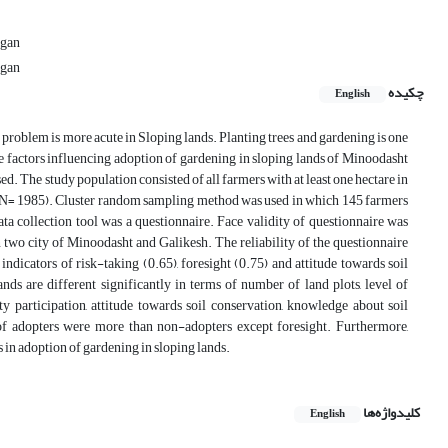
rgan
rgan
چکیده
English
s problem is more acute in Sloping lands. Planting trees and gardening is one
the factors influencing adoption of gardening in sloping lands of Minoodasht
. The study population consisted of all farmers with at least one hectare in
(N= 1985). Cluster random sampling method was used in which 145 farmers
a collection tool was a questionnaire. Face validity of questionnaire was
two city of Minoodasht and Galikesh. The reliability of the questionnaire
ndicators of risk-taking (0.65), foresight (0.75) and attitude towards soil
ds are different significantly in terms of number of land plots, level of
participation, attitude towards soil conservation, knowledge about soil
s of adopters were more than non-adopters except foresight. Furthermore,
 in adoption of gardening in sloping lands.
کلیدواژه‌ها
English