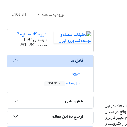
ورود به سامانه
ENGLISH
دوره 49، شماره 2
تابستان 1397
صفحه
251-262
فایل ها
XML
اصل مقاله
251.91 K
هم رسانی
ظت خاک در این
اقع در استان
ارجاع به این مقاله
 تغییر کاربری
اراضی شیب‌دار طی سال‌های 1385 تا 1390 داشتند (1985=N). نمونه‌گیری با کمک فرمول کوکران و به روش خوشه­ای تصادفی انجام گردید که بر اساس آن تعداد 145 نفر از 25 روستای