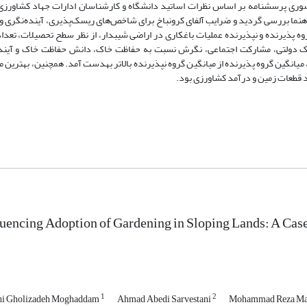
ی صوری پرسشنامه بر اساس نظرات اساتید دانشگاه و کارشناسان ادارات جهاد کشاورز
راهنما بررسی گردید و ضرایب آلفای کرونباخ برای شاخص‌های ریسک‌پذیری، آینده‌نگری
د. نتایج نشان داد که دو گروه پذیرنده و نپذیرنده عملیات باغ­کاری در اراضی شیب­دار، از نظر سطح تحصیلات، 
ک دولتی، مشارکت اجتماعی، نگرش نسبت به حفاظت خاک، دانش حفاظت خاک و آینده
د قطعات زمین و درآمد کشاورزی بود.
luencing Adoption of Gardening in Sloping Lands: A Cas
1
2
i Gholizadeh Moghaddam
Ahmad Abedi Sarvestani
Mohammad Reza M