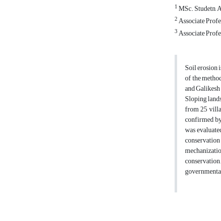
1
MSc. Studetn, A
2
Associate Profe
3
Associate Profe
Soil erosion 
of the method
and Galikesh 
Sloping land
from 25 vill
confirmed by 
was evaluated
conservation
mechanizatio
conservation
governmental 