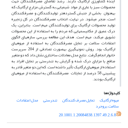
آینده کشاورزی ارگانیک دارند. رشد تقاضای مصرف­کنندگان جهت
محصولات سبز یا عاری از مواد شیمیایی به گسترش مزارع ارگانیک که
به­عنوان بخشی از جنبش گسترده­تر تولیدکنندگان و مصرف­کنندگان
است، منجر می­شود. در نهایت، انتخاب مصرف­کنندگان در کل زنجیره
تولید محصولات ارگانیک برای تولید­کنندگان مهم است. بنابراین، یک
درک عمیق از مکانیسم­هایی که مردم را به استفاده از این محصولات
تشویق می­کند، مهم است. هدف این مطالعه بررسی سازه­های الگوی
اعتقادات سلامت بر تمایل مصرف­کنندگان به استفاده از میوه­های
ارگانیک بود. روش نمونه­گیری به­صورت تصادفی از 204 سرپرست
خانوار انجام گرفت. نتایج مدل معادلات ساختاری نشان داد که دو متغیر
منافع یا مزایای درک شده و گرایش به تندرستی بر تمایل افراد به
استفاده از میوه­های ارگانیک تأثیر داشته است. که این دو متغیر قادر به
پیش­بینی 58 درصد از تمایلات مصرف­کنندگان به استفاده از میوه­های
ارگانیک بودند.
کلیدواژه‌ها
میوه ارگانیک
تمایل مصرف کنندگان
تندرستی
مدل اعتقادات
سلامت.بروجرد
20.1001.1.20084838.1397.49.2.6.8