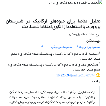
تحلیل تقاضا برای میوه‌های ارگانیک در شهرستان
بروجرد، با استفاده از الگوی اعتقادات سلامت
نوع مقاله : مقاله پژوهشی
نویسندگان
2
1
مسعود یزدان پناه
معمومه تقی بیگی
1
استادیار گروه ترویج و آموزش کشاورزی، دانشگاه علوم کشاورزی و منابع
طبیعی خوزستان
2
دانشجوی دکتری گروه ترویج و آموزش کشاورزی، دانشگاه علوم کشاورزی و
منابع طبیعی خوزستان
10.22059/ijaedr.2018.67674
چکیده
آینده کشاورزی ارگانیک، تا حد­زیادی، بستگی به تقاضای مصرف­کنندگان
و انگیزه آنها به­منظور پرداخت هزینه اضافی جهت خرید محصولات
ارگانیک دارد و در واقع، مصرف­کنندگان نقش محوری در سرمایه­گذاری