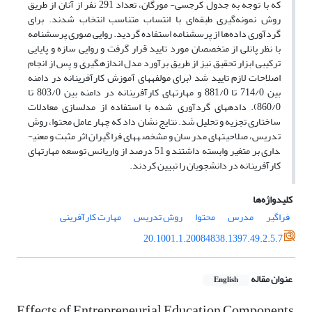
که با توجه به جدول کرجسی- مورگان، تعداد 291 نفر از آنان از طریق
روش نمونه‌گیری طبقه‌ای با انتساب متناسب انتخاب شدند. برای
گردآوری داده‌ها از پرسشنامه استفاده گردید. روایی صوری پرسشنامه
با نظر پانلی از متخصصان مورد تایید قرار گرفت و روایی سازه و پایایی
ترکیبی ابزار تحقیق نیز از طریق برآورد مدل اندازه­گیری و پس از انجام
اصلاحات لازم تایید شد (برای مولفه­های آموزش کارآفرینانه در دامنه
بین 714/0 تا 881/0 و مهارت­های کارآفرینانه در دامنه بین 803/0 تا
860/0). داده­های گردآوری شده با استفاده از مدل­سازی معادلات
ساختاری تجزیه و تحلیل شد. نتایج نشان داد که چهار عامل محتوا، روش
تدریس، صلاحیت­های مدرسان و مشخصه­های فراگیران اثر مثبت و معنی­
داری بر متغیر وابسته داشتند و 51 درصد از واریانس توسعه مهارت­های
کارآفرینانه در دانشجویان را تبیین کردند.
کلیدواژه‌ها
فراگیر
مدرس
محتوا
روش تدریس
مهارت کارآفرینی
20.1001.1.20084838.1397.49.2.5.7
عنوان مقاله
English
Effects of Entrepreneurial Education Components