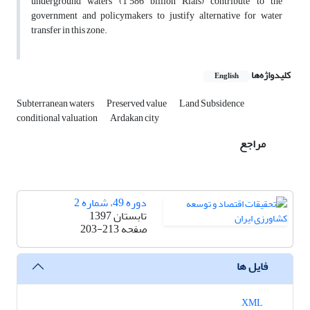
underground waters (1’586 billion Rials) contribute to the
government and policymakers to justify alternative for water
transfer in this zone.
کلیدواژه‌ها
English
Subterranean waters
Preserved value
Land Subsidence
conditional valuation
Ardakan city
مراجع
دوره 49، شماره 2
تابستان 1397
صفحه
203-213
فایل ها
XML