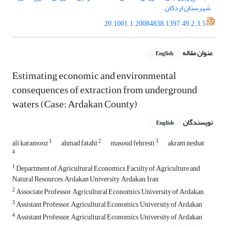
شهرستان اردکان
20.1001.1.20084838.1397.49.2.3.5
عنوان مقاله
English
Estimating economic and environmental
consequences of extraction from underground
waters (Case: Ardakan County)
نویسندگان
English
1
2
3
ali karamooz
ahmad fatahi
masoud fehresti
akram neshat
4
1
Department of Agricultural Economics, Faculty of Agriculture and
Natural Resources, Ardakan University, Ardakan, Iran
2
Associate Professor, Agricultural Economics, University of Ardakan
3
Assistant Professor, Agricultural Economics, University of Ardakan
4
Assistant Professor, Agricultural Economics, University of Ardakan