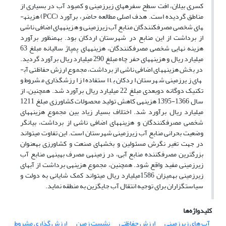
کسری بیلان، افت سطح سفره­های زیرزمینی و کمبود آب در بسیاری از
مناطق گردیده است. هدف اصلی مطالعه حاضر، برآورد (PCC) هزینه­
های شخصی مصرف­کنندگان منابع آب زیرزمینی و هزینه­های اضافی ناشی
از برداشت از این منابع در شهرستان اردکان بود. به­منظور برآورد
هزینه­ نهایی شخصی مصرف­کنندگان، هزینه­های پمپاژ سالیانه مبلغ 63
میلیارد ریال و هزینه­های حفر چاه مبلغ 290 میلیارد ریال برآورد گردید.
در بخش هزینه­های اضافی ناشی از برداشت، مجموع ارزش حفاظتی آب­
های زیرزمینی شهرستان اردکان با استفاده از ارزش­گذاری مشروط و
تکنیک دو­گانه دو­بعدی مبلغ 22 میلیارد ریال برآورد شد. همچنین، از
سال 1366-1395 هزینه­ی کاهش تولید محصولات کشاورزی مبلغ 1211
میلیارد ریال برآورد شد. اختلاف بسیار زیاد بین مجموع هزینه­های
شخصی مصرف­کنندگان و هزینه­های اضافی ناشی از برداشت، بیانگر
وضعیت بحرانی منابع آب زیرزمینی شهرستان است. این تفاوت می­تواند
در جهت تغیر نگرش مسئولین و بخش­های صنعت و کشاورزی به­عنوان
بزرگ­ترین مصرف­کننده منابع آبی، در زمینه­ی مصرف بهینه­ی منابع آب
زیرزمینی مفید واقع شود. همچنین، مجموع هزینه­ی برداشت از آب­های
زیرزمینی به­میزان 1586میلیارد ریال می­تواند کمک شایانی به دولت و
سیاست­گزاران برای توجیه انتقال آب جایگزین به منطقه نماید.
کلیدواژه‌ها
آب های زیرزمینی
ارزش حفاظتی
نشست زمین
ارزش گذاری مشروط