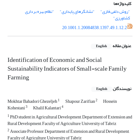
کلیدواژه‌ها
"روش دلفی فازی"
"نشانگرهای پایداری"
"نظام بهره برداری
کشاورزی"
20.1001.1.20084838.1397.49.1.12.2
عنوان مقاله
English
Identification of Economic and Social
Sustainability Indicators of Small-scale Family
Farming
نویسندگان
English
1
2
Mokhtar Bahadori Ghezeljeh
Shapour Zarifian
Hossein
3
4
Kohestani
Khalil Kalantari
1
PhD student in Agricultural Development, Department of Extension and
Rural Development, Faculty of Agriculture, University of Tabriz
2
Associate Professor, Department of Extension and Rural Development,
Faculty of Agriculture, University of Tabriz