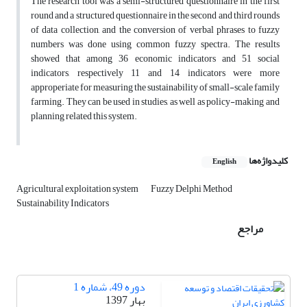
The research tool was a semi-structured questionnaire in the first
round and a structured questionnaire in the second and third rounds
of data collection, and the conversion of verbal phrases to fuzzy
numbers was done using common fuzzy spectra. The results
showed that among 36 economic indicators and 51 social
indicators, respectively 11 and 14 indicators were more
approperiate for measuring the sustainability of small-scale family
farming. They can be used in studies, as well as policy-making and
planning related this system.
کلیدواژه‌ها
English
Agricultural exploitation system
Fuzzy Delphi Method
Sustainability Indicators
مراجع
دوره 49، شماره 1
بهار 1397