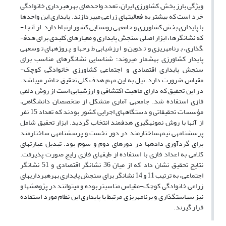
ویژگی بارز بخش کشاورزی ایران، تعدد واحدهای بهره­برداری خانوادگی
خرد است که بیشتر به فعالیت­های زراعی می­پردازند. پایداری این واحدها
با پایداری بخش کشاورزی و جامعه­ی روستایی کشور ارتباط دارد. از آنجا ­
که نشانگرها، ابزار اصلی سنجش پایداری و معیارهای کلیدی برای هدف­
گذاری، برنامه­ریزی و تدوین و ارزشیابی طرح­ها و پروژه­های توسعه­ی
پایدار کشاورزی به­شمار می­روند؛ شناسایی نشانگرهای مناسب برای
سنجش پایداری اقتصادی و اجتماعی کشاورزی خانوادگی کوچک­-
مقیاس ضرورت دارد. نیل به این مهم هدف کلی تحقیق حاضر ­می­باشد.
در این تحقیق که دارای ماهیت اکتشافی و ارزشیابی است از روش دلفی
فازی استفاده شد. جامعه­ی­ آماری متشکل از متخصصان دانشگاهی،
مؤسسات تحقیقاتی و دستگاه­های اجرایی کشور بودند که تعداد 15 نفر
از آن­ها با روش نمونه­گیری هدفمند انتخاب گردید. ابزار تحقیق شامل
پرسشنامه­ی­­ نیمه­ساختارمند در دور نخست و پرسشنامه­ی­­ ساختارمند
برای گردآوری داده­ها در دورهای دوم و سوم بود. تبدیل عبارت­های
کلامی به اعداد فازی با استفاده از طیف­های فازی رایج صورت پذیرفت.
نتایج تحقیق نشان داد که از میان 36 نشانگر اقتصادی و 51 نشانگر
اجتماعی، به ترتیب 11 و 14 نشانگر برای سنجش پایداری بهره­برداری­های
زراعی خانوادگی کوچک­-مقیاس مناسب­تر بوده و می­توانند در پژوهش­ها و
نیز سیاستگذاری و برنامه­ریزی مرتبط با پایداری این نظام مورد استفاده
قرار گیرند.