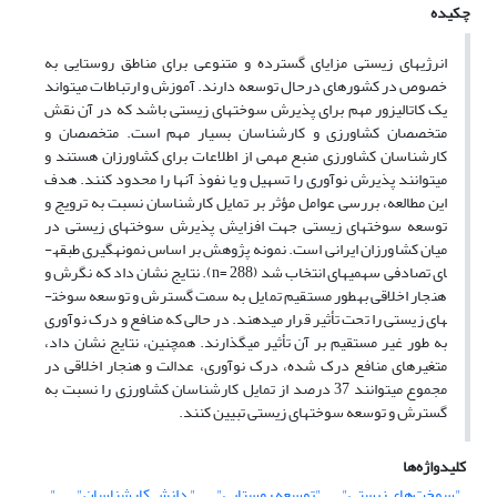
چکیده
انرژی­های زیستی مزایای گسترده و متنوعی برای مناطق روستایی به
خصوص در کشورهای درحال توسعه دارند. آموزش و ارتباطات می­تواند
یک کاتالیزور مهم برای پذیرش سوخت­های زیستی باشد که در آن نقش
متخصصان کشاورزی و کارشناسان بسیار مهم است. متخصصان و
کارشناسان کشاورزی منبع مهمی از اطلاعات برای کشاورزان هستند و
می­توانند پذیرش نوآوری را تسهیل و یا نفوذ آنها را محدود کنند. هدف
این مطالعه، بررسی عوامل مؤثر بر تمایل کارشناسان نسبت به ترویج و
توسعه سوخت­های زیستی جهت افزایش پذیرش سوخت­های زیستی در
میان کشاورزان ایرانی است. نمونه پژوهش بر اساس نمونه­گیری طبقه­
ای تصادفی سهمیه­ای انتخاب شد (288 =n). نتایج نشان داد که نگرش و
هنجار اخلاقی به­طور مستقیم تمایل به سمت گسترش و توسعه سوخت­
های زیستی را تحت تأثیر قرار می­دهند. در حالی که منافع و درک نوآوری
به طور غیر مستقیم بر آن تأثیر می­گذارند. همچنین، نتایج نشان داد،
متغیرهای منافع درک شده، درک نوآوری، عدالت و هنجار اخلاقی در
مجموع می­توانند 37 درصد از تمایل کارشناسان کشاورزی را نسبت به
گسترش و توسعه سوخت­های زیستی تبیین ­کنند.
کلیدواژه‌ها
"سوخت‌های زیستی"
"توسعه روستایی"
" دانش کارشناسان"
"