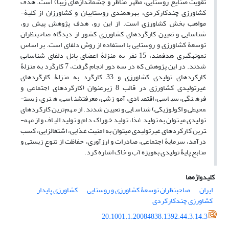
تقویت صنایع روستایی، مظهر مناظر و چشم­اندازهای زیبا) است. هدف
کشاورزی چندکارکردی، بهره­مندی روستاییان و کشاورزان از کلیۀ­
مواهب بخش کشاورزی است. از این رو، هدف پژوهش پیش رو،
شناسایی و تعیین کارکَردهای کشاورزی کشور از دیدگاه صاحبنظران
توسعۀ­ کشاورزی و روستایی با استفاده از روش دلفای است. بر اساس
نمونه­گیری هدفمند، 15 نفر به منزلۀ اعضای پانل دلفای شناسایی
شدند. در این پژوهش که در سه دور انجام گرفت، 7 کارکَرد به منزلۀ
کارکردهای تولیدی کشاورزی و 33 کارکَرد به منزلۀ کارکَردهای
غیرتولیدی کشاورزی در قالب 8 زیرعنوان (کارکَردهای اجتماعی و
فرهنگی، سیاسی، اقتصادی، آموزشی، معرفت­شناسی، هنری، زیست­
محیطی و اکولوژیکی) شناسایی و تعیین شدند. از مهم‌ترین کارکردهای
تولیدی می­توان به تولید غذا، تولید خوراک دام و تولید الیاف و از مهم­
ترین کارکردهای غیرتولیدی می­توان به امنیت غذایی، اشتغالزایی، کسب
درآمد، سرمایۀ اجتماعی، صادرات و ارزآوری، حفاظت از تنوع زیستی و
منابع پایۀ­ تولیدی به‌ویژه آب و خاک اشاره کرد.
کلیدواژه‌ها
ایران
صاحبنظران توسعۀ‌ کشاورزی و روستایی
کشاورزی پایدار
کشاورزی چندکارکَردی
20.1001.1.20084838.1392.44.3.14.3