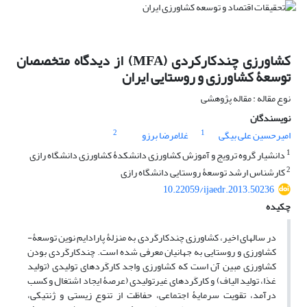
کشاورزی چندکارکردی (MFA) از دیدگاه متخصصان
توسعۀ کشاورزی و روستایی ایران
نوع مقاله : مقاله پژوهشی
نویسندگان
2
1
امیرحسین علی بیگی
غلامرضا برزو
1
دانشیار گروه ترویج و آموزش کشاورزی دانشکدۀ کشاورزی دانشگاه رازی
2
کارشناس ارشد توسعۀ روستایی دانشگاه رازی
10.22059/ijaedr.2013.50236
چکیده
در سال­های اخیر، کشاورزی چندکارکَردی به منزلۀ پارادایم نوین توسعۀ­
کشاورزی و روستایی به جهانیان معرفی شده است. چندکارکَردی­ بودن
کشاورزی مبین آن است که کشاورزی واجد کارکَردهای تولیدی (تولید
غذا، تولید الیاف) و کارکَردهای غیرتولیدی (عرصۀ­ ایجاد اشتغال و کسب
درآمد، تقویت سرمایۀ­ اجتماعی، حفاظت از تنوع زیستی و ژنتیکی،