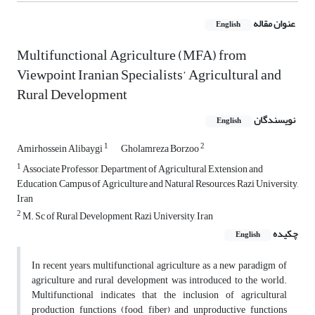
عنوان مقاله
English
Multifunctional Agriculture (MFA) from
Viewpoint Iranian Specialists’ Agricultural and
Rural Development
نویسندگان
English
1
2
Amirhossein Alibaygi
Gholamreza Borzoo
1
Associate Professor, Department of Agricultural Extension and
Education, Campus of Agriculture and Natural Resources, Razi University,
Iran
2
M. Sc of Rural Development, Razi University, Iran
چکیده
English
In recent years, multifunctional agriculture as a new paradigm of
agriculture and rural development was introduced to the world.
Multifunctional indicates that the inclusion of agricultural
production functions (food, fiber) and unproductive functions