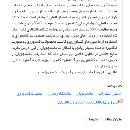
نمونه‌گیری طبقه ای با اختصاص متناسب برای انجام تحقیق انتخاب
شدند. اعتبار ابزار تحقیق توسط جمعی از صاحب نظران مورد تایید قرار
گرفت و برای تعیین پایایی پرسشنامه از آلفای کرونباخ استفاده شد که
ضریب آلفای کرونباخ برای شاخص وضعیت موجود 83/0 و برای شاخص
وضع مطلوب 88/0 بدست آمد. نتایج مربوط به شکاف انتظاری نشان داد
که استفاده از روش های نوین آبیاری، برداشت محصولات کشاورزی با
استفاده از ماشین های کشاورزی و کاشت محصولات کشاورزی به صورت
مکانیزه فاصله بسیار زیادی با انتظارات دانشجویان از این درس دارد.
نتایج حاصل از تحلیل عاملی نیز نشان داد که انتظارات دانشجویان از
درس عملیات کشاورزی در 4 عامل مکانیزاسیون، تجربه آموزی علمی،
تدوین تجارب و
اطلاع‌رسانی، و فعالیتهای سنتی قابل دسته بندی است.
کلیدواژه‌ها
تحلیل انتظارات
دانشجویان
دانشگاه زنجان.
عملیات کشاورزی
20.1001.1.20084838.1390.42.2.12.5
عنوان مقاله
English