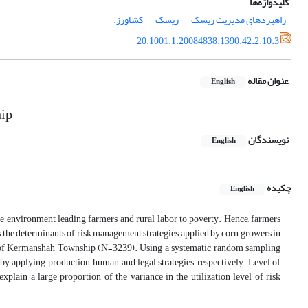
کلیدواژه‌ها
راهبردهای مدیریت ریسک
ریسک
کشاورز.
20.1001.1.20084838.1390.42.2.10.3
عنوان مقاله
English
hip
نویسندگان
English
چکیده
English
the environment leading farmers and rural labor to poverty. Hence, farmers
ss the determinants of risk management strategies applied by corn growers in
rs of Kermanshah Township (N=3239). Using a systematic random sampling
by applying production, human, and legal strategies, respectively. Level of
xplain a large proportion of the variance in the utilization level of risk