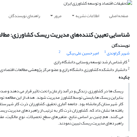
صفحه اصلی
اطلاعات نشریه
مرور
راهنمای نویسندگان
شناسایی تعیین کننده‌های مدیریت ریسک کشاورزی: مطال
نویسندگان
2
1
شهپر گراوندی
امیرحسین علی بیگی
1
کارشناس ارشد توسعه روستایی دانشگاه رازی
2
دانشیار دانشکده کشاورزی دانشگاه رازی و عضو مرکز پژوهشی مطالعات اقتصادی -
چکیده
ریسک ها در کشاورزی، زندگی و درآمد زارعان را تحت تاثیر قرار می دهند و صدم
بنابراین ریسک ها بایستی توسط کشاورز مدیریت شوند. هدف از این مطالعه تو
یافته ها نشان داد که، کشاورزان ذرت کار به ترتیب از راهبردهای مدیریت ری
می کنند. هم چنین بر اساس نتایج، متغیرهای سطح تحصیلات، نوع مالکیت، مقد
راهبردهای مدیریت ریسک تبیین نمودند.