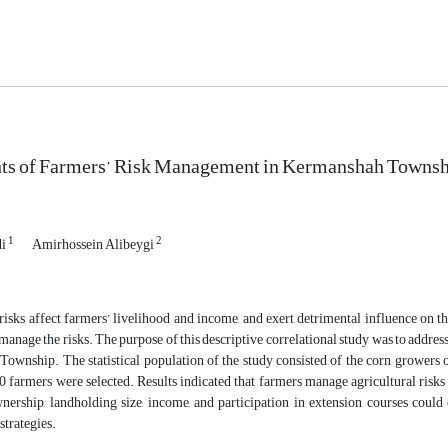
ts of Farmers’ Risk Management in Kermanshah Towns
1
2
di
Amirhossein Alibeygi
risks affect farmers’ livelihood and income, and exert detrimental influence on 
 manage the risks. The purpose of this descriptive correlational study was to addre
ownship. The statistical population of the study consisted of the corn growe
0 farmers were selected. Results indicated that farmers manage agricultural risks 
nership, landholding size, income, and participation in extension courses could e
trategies.