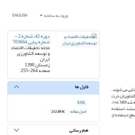
ورود به سامانه
ENGLISH
دوره 42، شماره 2 -
شماره پیاپی 703664
مجله تحقیقات اقتصاد
و توسعه کشاورزی
ایران
زمستان 1390
صفحه
255-264
فایل ها
تایی می شوند.
 کشاورزان ذرت
کار شهرستان کرمانشاه بود. جامعه آماری تحقیق، کشاورزان ذرت کار شهرستان کرمانشاه بودند. برای انتخاب نمونه ها، از روش نمونه گیری تصادفی نظام دار استفاده شد(340 n=).
XML
ستند، استفاده
اصل مقاله
212.88 K
طح استفاده از
هم رسانی