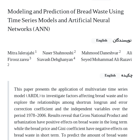
Modeling and Prediction of Bread Waste Using
Time Series Models and Artificial Neural
Networks (ANN)
نویسندگان
English
1
2
2
Mitra Jalerajabi
Naser Shahnoushi
Mahmood Daneshvar
Ali
3
4
Firooz zarea
Siavash Dehghanyan
Seyed Mohammad Ali Razavi
2
چکیده
English
This paper presents the application of multivariate time series
model (ARDL) to investigate factors affecting bread waste and to
explore the relationships among shortrun, longrun and error
correction coefficient and the independent variables over the
period 1978-2006. Results reveal that Gross National Product and
urbanization have positive effects on bread waste in the long term,
while the bread price and Gini coefficient have negative effects on
bread waste in short term. To predict the amount of bread waste,