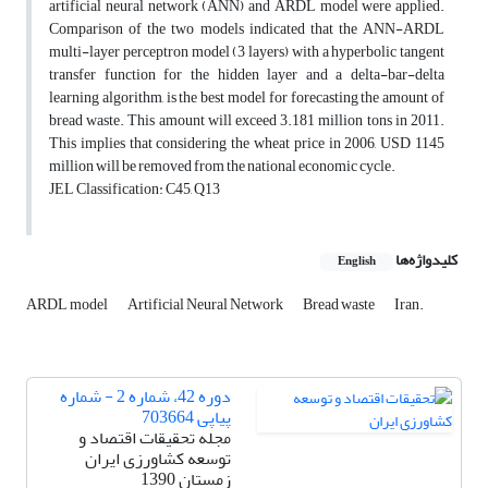
artificial neural network (ANN) and ARDL model were applied.
Comparison of the two models indicated that the ANN-ARDL
multi-layer perceptron model (3 layers) with a hyperbolic tangent
transfer function for the hidden layer and a delta-bar-delta
learning algorithm, is the best model for forecasting the amount of
bread waste. This amount will exceed 3.181 million tons in 2011.
This implies that considering the wheat price in 2006, USD 1145
million will be removed from the national economic cycle.
JEL Classification: C45, Q13
کلیدواژه‌ها
English
ARDL model
Artificial Neural Network
Bread waste
Iran.
دوره 42، شماره 2 - شماره
پیاپی 703664
مجله تحقیقات اقتصاد و
توسعه کشاورزی ایران
زمستان 1390