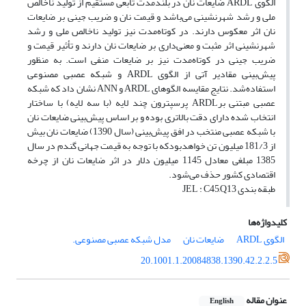
الگوی ARDL ضایعات نان در بلندمدت تابعی مستقیم از تولید ناخالص
ملی و رشد شهرنشینی می‌باشد و قیمت نان و ضریب جینی بر ضایعات
نان اثر معکوس دارند. در کوتاه‌مدت نیز تولید ناخالص ملی و رشد
شهرنشینی اثر مثبت و معنی‌داری بر ضایعات نان دارند و تأثیر قیمت و
ضریب جینی در کوتاه‌مدت نیز بر ضایعات منفی است. به منظور
پیش‌بینی‌ مقادیر آتی از الگوی ARDL و شبکه عصبی مصنوعی
استفاده‌شد. نتایج مقایسه الگوهای ARDL و ANN نشان داد که شبکه
عصبی مبتنی برARDL پرسپترون چند لایه (با سه لایه) با ساختار
انتخاب شده دارای دقت بالاتری بوده و بر اساس پیش‌بینی ضایعات نان
با شبکه عصبی منتخب در افق پیش‌بینی (سال 1390) ضایعات نان بیش
از 181/3 میلیون تن خواهد‌بودکه با توجه به قیمت جهانی گندم در سال
1385 مبلغی معادل 1145 میلیون دلار در اثر ضایعات نان از چرخه
اقتصادی کشور حذف می‌شود.
طبقه بندی JEL : C45,Q13
کلیدواژه‌ها
الگوی ARDL
ضایعات نان
مدل شبکه عصبی مصنوعی.
20.1001.1.20084838.1390.42.2.2.5
عنوان مقاله
English