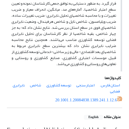
قرار گیرد. به منظور دستیابی به توافق جمعی کارشناسان نمونه و تعیین
سطح اعتبار شاخص‎ها، آماره‌های مد، میانگین، انحراف معیار و ضریب
تغییرات و با محاسبه شاخص‎های تحلیل نابرابری؛ ضریب تغییرات ساده،
ضریب ویلیامسون، شاخص تایل و شاخص هرفیندال، وضعیت نابرابری
شاخص‎های فوق در سطح استان بررسی شد. نتایج نشان داد که؛ به جز
چهار شاخص، بقیه شاخص‎ها از نظر کارشناسان برای تحلیل نابرابری
فضایی توسعه کشاورزی مناسب می‌باشند. همچنین نتایج محاسبه
ضرایب نابرابری نشان داد که بیشترین سطح نابرابری مربوط به
شاخص‎های بعد اقتصادی- مالی و زیرساختی-خدماتی توسعه کشاورزی از
قبیل موسسات اعتباری کشاورزی، صنایع کشاورزی و روستایی و
تعاونی‌های روستایی و کشاورزی می‌باشد.
کلیدواژه‌ها
استان فارس.
اعتبارسنجی
توسعه کشاورزی
شاخص
نابرابری
فضایی
20.1001.1.20084838.1389.241.1.12.6
عنوان مقاله
English