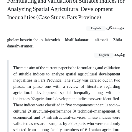
Formulating and Validation of Suitable Indices for
Analyzing Spatial Agricultural Development
Inequalities (Case Study: Fars Province)
نویسندگان
English
gholam hossein abd-o-lah zadeh
khalil kalantari
ali asadi
Zhila
daneshvar ameri
چکیده
English
The main aim of the current paper is the formulating and validation
of suitable indices to analyze spatial agricultural development
inequalities in Fars Province. The study was carried out in two
phases. In phase one with a review of literature, regarding
agricultural development, spatial inequality, along with its
indicators, 92 agricultural development indicators were identified.
These indices were classified in five components under: 1) socio;-
cultural, 2) structural-performance, 3) technical-management, 4)
economical, and 5) infrastructural-services. These indices were
validated as research samples by 57 experts who were randomly
selected from among faculty members of 6 Iranian agriculture