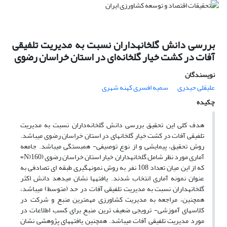
بررسی دانش گلخانه‎داران نسبت به مدیریت تلفیقی
آفات در کشت خیار گلخانه‌ای در استان خراسان رضوی
نویسندگان
علیقلی حیدری
سمیه افسری کهنه شهری
چکیده
هدف کلی این تحقیق بررسی دانش گلخانه‌داران نسبت به مدیریت
تلفیقی آفات در کشت خیار گلخانه‎ای در استان خراسان رضوی می‎باشد.
روش تحقیق، پیمایشی و از نوع توصیفی- همبستگی می‎باشد. جامعه
آماری مورد نظر شامل گلخانه‎داران خیار استان خراسان رضوی (160(N=
که از این میان تعداد 108 نفر به روش نمونه‎گیری طبقه ای تصادفی به
عنوان نمونه آماری انتخاب شدند. یافته‎ها نشان می‎دهد دانش اکثر
گلخانه‎داران نسبت به مدیریت تلفیقی آفات در حد (متوسط) می‎باشد،
همچنین، مراجعه به مدیریت کشاورزی مهمترین منبع و شرکت در
کلاس‎های آموزشی- ترویجی ضعیف ترین منبع برای کسب اطلاعات در
مورد مدیریت تلفیقی آفات می‎باشد. همچنین یافته‎های پژوهشی نشان