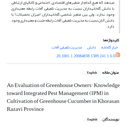
می‎دهد که هیچ کدام از متغیرهای اقتصادی، اجتماعی و کانال‎های ارتباطی
با دانش گلخانه‎داران نسبت به مدیریت تلفیقی آفات رابطه معنی‎داری
وجود ندارد، ولی بین متغیر شخصی گلخانه‎داران (میزان تحصیلات) با
دانش آنان نسبت به مدیریت تلفیقی آفات رابطه مثبت و معنی‎داری وجود
دارد.
کلیدواژه‌ها
خیار گلخانه
دانش
مدیریت تلفیقی آفات
20.1001.1.20084838.1389.241.1.6.0
عنوان مقاله
English
An Evaluation of Greenhouse Owners’ Knowledge
toward Integrated Pest Management (IPM) in
Cultivation of Greenhouse Cucumber in Khorasan
Razavi Province
نویسندگان
English