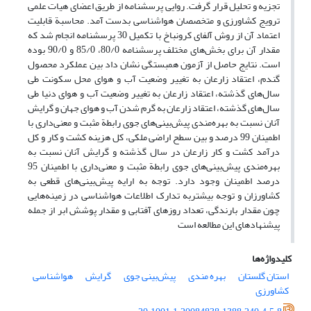
تجزیه و تحلیل قرار گرفت. روایی پرسشنامه از طریق اعضای هیات علمی
ترویج کشاورزی و متخصصان هواشناسی بدست آمد. محاسبة قابلیت
اعتماد آن از روش آلفای کرونباخ با تکمیل 30 پرسشنامه انجام شد که
مقدار آن برای بخش‌های مختلف پرسشنامه 80/0، 85/0 و 90/0 بوده
است. نتایج حاصل از آزمون همبستگی نشان داد بین عملکرد محصول
گندم، اعتقاد زارعان به تغییر وضعیت آب‌ و هوای ‌محل ‌سکونت ‌طی
‌سال‌های ‌گذشته، اعتقاد زارعان به تغییر وضعیت آب و هوای دنیا طی
سال‌های گذشته، اعتقاد زارعان به گرم شدن آب و هوای جهان و گرایش
آنان نسبت به بهره‌مندی پیش‌بینی‌های جوی رابطة مثبت و معنی‌داری با
اطمینان 99 درصد و بین سطح اراضی ملکی، کل هزینه کشت و کار و کل
درآمد کشت و کار زارعان در سال گذشته و گرایش آنان نسبت به
بهره‌مندی پیش‌بینی‌های جوی رابطة مثبت و معنی‌داری با اطمینان 95
درصد اطمینان وجود دارد. توجه به ارایه پیش‌بینی‌های قطعی به
کشاورزان و توجه بیشتربه تدارک اطلاعات هواشناسی در زمینه‌هایی
چون مقدار بارندگی، تعداد روزهای آفتابی و مقدار پوشش ابر از جمله
پیشنهادهای این مطالعه است
کلیدواژه‌ها
استان گلستان
بهره مندی
پیش‌بینی جوی
گرایش
هواشناسی
کشاورزی