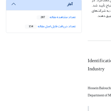
سایی مؤلفه‌های کلیدی کمک کرد. در
آمار
نباخ تأیید شد.
S انجام شد. نتایج این پژوهش می‌تواند به شرکت‌های
طبیق دهند.
تعداد مشاهده مقاله
287
تعداد دریافت فایل اصل مقاله
154
Identificat
Industry
Hossein Balouch
Department of Ma