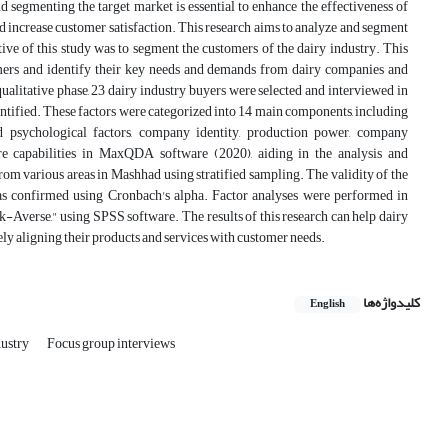
d segmenting the target market is essential to enhance the effectiveness of
 increase customer satisfaction. This research aims to analyze and segment
ve of this study was to segment the customers of the dairy industry. This
omers and identify their key needs and demands from dairy companies and
alitative phase, 23 dairy industry buyers were selected and interviewed in
dentified. These factors were categorized into 14 main components, including
and psychological factors, company identity, production power, company
store capabilities in MaxQDA software (2020), aiding in the analysis and
from various areas in Mashhad using stratified sampling. The validity of the
 was confirmed using Cronbach's alpha. Factor analyses were performed in
Averse," using SPSS software. The results of this research can help dairy
ly aligning their products and services with customer needs.
کلیدواژه‌ها
English
dustry
Focus group interviews