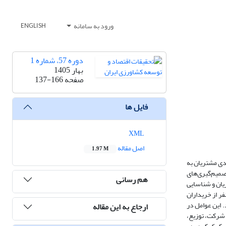
ورود به سامانه
ENGLISH
دوره 57، شماره 1
بهار 1405
صفحه
137-166
فایل ها
XML
اصل مقاله
1.97 M
دی مشتریان به
صمیم‌گیری‌های
هم رسانی
یان و شناسایی
خواسته‌های کلیدی آنان از شرکت‌ها و محصولات لبنیات انجام شد. جامعه آماری پژوهش شامل مشتریان صنعت لبنیات در شهر مشهد بود. در بخش کیفی، 23 نفر از خریداران
حصولات لبنی شناسایی شدند. این عوامل در
ارجاع به این مقاله
شرکت، توزیع،