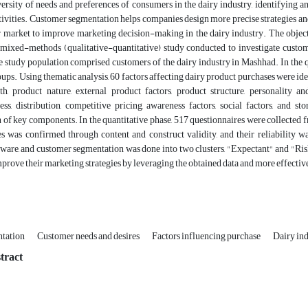
ersity of needs and preferences of consumers in the dairy industry, identifying an
ivities. Customer segmentation helps companies design more precise strategies and
 market to improve marketing decision-making in the dairy industry. The objecti
a mixed-methods (qualitative-quantitative) study conducted to investigate cust
 study population comprised customers of the dairy industry in Mashhad. In the qu
oups. Using thematic analysis, 60 factors affecting dairy product purchases were i
th, product nature, external product factors, product structure, personality 
ess, distribution, competitive pricing, awareness factors, social factors, and 
n of key components. In the quantitative phase, 517 questionnaires were collected 
es was confirmed through content and construct validity, and their reliability
re, and customer segmentation was done into two clusters, "Expectant" and "Risk-
rove their marketing strategies by leveraging the obtained data and more effective
ntation
Customer needs and desires
Factors influencing purchase
Dairy in
tract