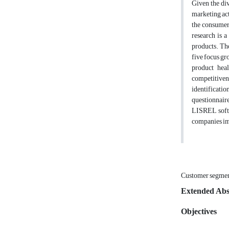
Given the div
marketing act
the consumer
research is 
products. The
five focus gr
product heal
competitiven
identificatio
questionnair
LISREL softwa
companies imp
Customer segme
Extended Abs
Objectives