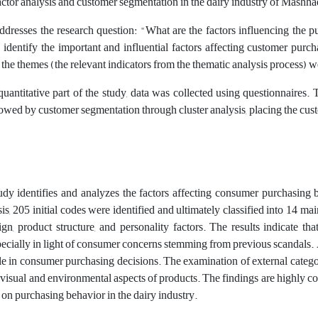
actor analysis and customer segmentation in the dairy industry of Mashh
 addresses the research question: "What are the factors influencing th
 identify the important and influential factors affecting customer purc
the themes (the relevant indicators from the thematic analysis process) w
quantitative part of the study, data was collected using questionnaires
owed by customer segmentation through cluster analysis, placing the cust
udy identifies and analyzes the factors affecting consumer purchasing 
is, 205 initial codes were identified and ultimately classified into 14 mai
gn, product structure, and personality factors. The results indicate tha
ecially in light of consumer concerns stemming from previous scandals. Ad
ole in consumer purchasing decisions. The examination of external catego
e visual and environmental aspects of products. The findings are highly c
s on purchasing behavior in the dairy industry.