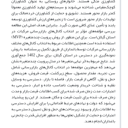
کشاورزی متکی هستند. خانوارهای روستایی به عنوان کشاورزان
کوچک‌مقیاس شناخته می‌شوند و سیستم‌های تولید کشاورزی معمولاً
کمتر بازار محور هستند. تشویق و حمایت از کشاورزان خرده‌مالک برای
تولیدات بازار محور ضروری است تا زنجیره‌های ارزش کشاورزی توسعه
یابند و تأمین غذای کافی صورت گیرد. بنابراین هدف اصلی این مطالعه
بررسی مؤلفه‌های مؤثر بر انتخاب کانال‌های بازاررسانی مرکبات در
استان گیلان است. برای این منظور، از روش پروبیت چندمتغیره (MVP)
استفاده شده است همچنین اطلاعات مربوط به انتخاب کانال‌های مختلف
بازاررسانی مرکبات توسط باغداران از طریق تکمیل پرسشنامه با روش
نمونه‌گیری در دسترس در استان گیلان، برای سال 1402 جمع‌آوری
شد. نتایج مربوط به اثر نهایی متغیرها در مدل پروبیت چندمتغیره نشان
می‌دهد که مهم‌ترین مولفه‌ها در انتخاب کانال‌های بازاررسانی شامل
سن، تجربه، مقدار محصول، سطح زیرکشت، قیمت فروش، هزینه‌های
حمل و نقل، آگاهی از قیمت بازار، فاصله تا بازار، دسترسی به وسایل
نقلیه و شناخت خریدار وضعیت نامناسب جاده و انبار، دسترسی به
اعتبارات، مدت زمان صرف شده برای کسب اطلاعات قیمت بازار و مدت
زمان صرف شده برای تثبیت قیمت و مکان هستند. از این رو پیشنهاد
می‌شود که دولت و نهادهای مرتبط اقداماتی را برای افزایش دسترسی
به اطلاعات بازار و بهبود زیرساخت‌های حمل و نقل تسهیل دسترسی به
اعتبارات و حمایت از تشکیل تعاونی‌ها به منظور افزایش قدرت چانه‌زنی
باغداران انجام دهند.