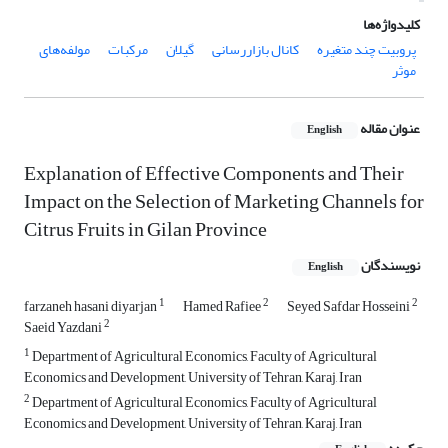
کلیدواژه‌ها
پروبیت چند متغیره
کانال بازاررسانی
گیلان
مرکبات
مولفه‌های
موثر
عنوان مقاله
English
Explanation of Effective Components and Their
Impact on the Selection of Marketing Channels for
Citrus Fruits in Gilan Province
نویسندگان
English
1
2
2
farzaneh hasani diyarjan
Hamed Rafiee
Seyed Safdar Hosseini
2
Saeid Yazdani
1
Department of Agricultural Economics, Faculty of Agricultural
Economics and Development, University of Tehran, Karaj, Iran
2
Department of Agricultural Economics, Faculty of Agricultural
Economics and Development, University of Tehran, Karaj, Iran