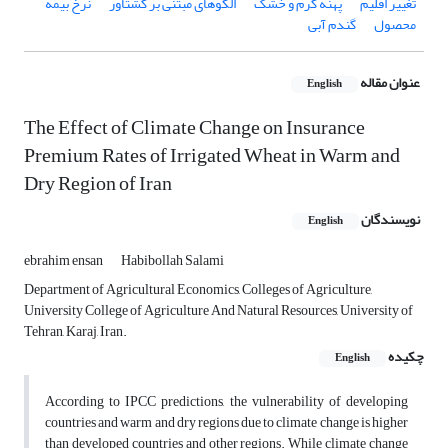
تغییر اقلیم
پهنه گرم و خشک
الگوهای مبتنی بر گشتاور
نرخ بیمه
محصول
گندم آبی
عنوان مقاله
English
The Effect of Climate Change on Insurance
Premium Rates of Irrigated Wheat in Warm and
Dry Region of Iran
نویسندگان
English
ebrahim ensan
Habibollah Salami
Department of Agricultural Economics, Colleges of Agriculture,
University College of Agriculture And Natural Resources, University of
Tehran, Karaj, Iran.
چکیده
English
According to IPCC predictions, the vulnerability of developing
countries and warm and dry regions due to climate change is higher
than developed countries and other regions. While climate change