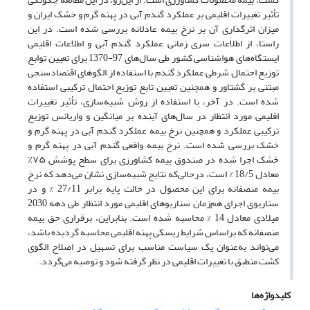
تأثیر تغییرات اقلیمی بر عملکرد گندم آبی در پهنه گرم و خشک ایران و
میزان اثرگذاری آن بر نرخ بیمه عادلانه بررسی شده است. در این
راستا، از اطلاعات سری زمانی عملکرد گندم آبی و اطلاعات اقلیمی
ایستگاه‌های هواشناسی کشور طی سال‌های 97-1370 برای تعیین توابع
توزیع احتمال شرطی عملکرد گندم با استفاده از الگوهای اقتصادسنجی
مبتنی بر گشتاور و همچنین تعیین تابع توزیع احتمال ترکیبی استفاده
شده است. در آخر، با استفاده از روش شبیه‌سازی، تأثیر تغییرات
اقلیمی مورد انتظار در سال‌های آینده بر میانگین و واریانس توزیع
ترکیبی عملکرد و همچنین نرخ بیمه عملکرد گندم آبی در پهنه گرم و
خشک بررسی شده است. نرخ بیمه واقعی گندم آبی در پهنه گرم و
خشک اجرا شده در صندوق بیمه کشاورزی برای سطح پوشش ۷۵٪
معادل 18/5 % است، درحالی‌که نتایج شبیه‌سازی نشان می‌دهد که نرخ
بیمه منصفانه برای این محصول در حالت پایه برابر 27/11 % و در
سناریوی اجرای هم‌زمان سناریوهای اقلیمی مورد انتظار طی دهه 2030
میلادی معادل 14 % محاسبه شده است. بنابراین، برقراری حق بیمه
منصفانه که براساس شرایط ریسکی پهنه اقلیمی محاسبه گردیده باشد،
می‌تواند به‌عنوان یک سیاست مناسب برای تسهیل در اصلاح الگوی
کشت منطبق با تغییرات اقلیمی در نظر گرفته شود و توصیه می‌گردد.
کلیدواژه‌ها