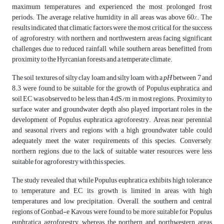
maximum temperatures, and experienced the most prolonged frost
periods. The average relative humidity in all areas was above 60%. The
results indicated that climatic factors were the most critical for the success
of agroforestry, with northern and northwestern areas facing significant
challenges due to reduced rainfall, while southern areas benefitted from
proximity to the Hyrcanian forests and a temperate climate.
The soil textures of silty clay loam and silty loam with a
pH
between 7 and
8.3 were found to be suitable for the growth of Populus euphratica, and
soil EC was observed to be less than 4 dS/m in most regions. Proximity to
surface water and groundwater depth also played important roles in the
development of Populus euphratica agroforestry. Areas near perennial
and seasonal rivers and regions with a high groundwater table could
adequately meet the water requirements of this species. Conversely,
northern regions, due to the lack of suitable water resources, were less
suitable for agroforestry with this species.
The study revealed that while Populus euphratica exhibits high tolerance
to temperature and EC, its growth is limited in areas with high
temperatures and low precipitation. Overall, the southern and central
regions of Gonbad-e Kavous were found to be more suitable for Populus
euphratica agroforestry, whereas the northern and northwestern areas