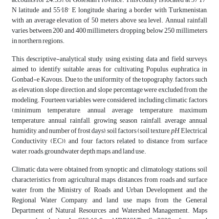
N latitude and 55°18' E longitude, sharing a border with Turkmenistan,
with an average elevation of 50 meters above sea level. Annual rainfall
varies between 200 and 400 millimeters, dropping below 250 millimeters
in northern regions.
This descriptive-analytical study, using existing data and field surveys,
aimed to identify suitable areas for cultivating Populus euphratica in
Gonbad-e Kavous. Due to the uniformity of the topography, factors such
as elevation, slope direction, and slope percentage were excluded from the
modeling. Fourteen variables were considered, including climatic factors
(minimum temperature, annual average temperature, maximum
temperature, annual rainfall, growing season rainfall, average annual
humidity, and number of frost days), soil factors (soil texture,
pH
, Electrical
Conductivity (EC)), and four factors related to distance from surface
water, roads, groundwater depth maps, and land use.
Climatic data were obtained from synoptic and climatology stations, soil
characteristics from agricultural maps, distances from roads and surface
water from the Ministry of Roads and Urban Development and the
Regional Water Company, and land use maps from the General
Department of Natural Resources and Watershed Management. Maps