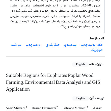
اراضی برجای گذاشتند. همچنین در بین عوامل خاکی، شوری خاک با
میزان 0424/0 بیشترین وزن را به خود اختصاص داد. بر اساس
یافته‌های تحقیق، تمرکز بر مناطق با توان خوب و عالی شناسایی‌شده در
نقشه، همراه با ارائه تسهیلات مالی، خرید تضمینی چوب، آموزش
بهره‌برداران و هماهنگی بین نهادهای مرتبط، می‌تواند توسعه زراعت
چوب را به‌طور مؤثری تسریع کند.
کلیدواژه‌ها
امکان تولید چوب
پهنه‌بندی
جنگل‌کاری
زراعت چوب
سرشت
اکولوژیک
عنوان مقاله
English
Suitable Regions for Euphrates Poplar Wood
Farming: Environmental Data Analysis and GIS
Application
نویسندگان
English
1
2
1
Saeid Shabani
Hassan Faramarzi
Behrooz Mohseni
Akram