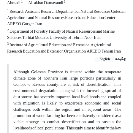
1
3
Ahmadi
Ali akbar Da,mavandi
1
Research Assistant, Research Department of Natural Resources, Golestan
Agricultural and Natural Resources Research and Education Center,
AREEO, Gorgan, Iran
2
Department of Forestry, Faculty of Natural Resources and Marine
Sciences, Tarbiat Modares University of Tehran, Noor, Iran
3
Institute of Agricultural Education and Extension, Agricultural
Research, Education and Extension Organization, AREEO, Tehran, Iran
چکیده
English
Although Golestan Province is situated within the temperate
climate zone of northern Iran, large portions, particularly in
Gonbad-e Kavous county, are at risk of desertification. This
environmental degradation, along with the increasing spread of
dust storms, has severely impacted local livelihoods and, coupled
with migration, is likely to exacerbate economic and social
challenges both within the region and in adjacent areas. The
promotion of wood farming has been consistently considered as a
viable strategy to combat desertification and to sustain the
livelihoods of local populations. This study aims to identify the key