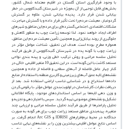
با وجود قرارگیری استان گلستان در اقلیم معتدله شمال کشور،
بخش‌های قابل توجهی از آن به‌ویژه در شهرستان گنبدکاووس در خطر
بیابانی شدن قرار دارد. پدیده بیابانی شدن، علاوه بر گسترش
گردوغبار، معیشت مردم را تحت تأثیر قرار داده و با گسترش مهاجرت،
مشکلات اقتصادی – اجتماعی گسترده‌ای برای مردم این مناطق و شهرهای
اطراف ایجاد خواهد نمود. لذا توسعه زراعت چوب به منظور کاهش و
جلوگیری از روند بیابان‌زایی و همچنین تأمین معیشت مردم این مناطق،
همواره مطرح بوده است. هدف این تحقیق، شناخت عوامل مؤثر در
زراعت چوب با گونه پده در شهرستان گنبدکاووس از طریق فرآیند
تحلیل سلسه مراتبی و روش ترکیب خطی وزنی، و پهنه بندی نواحی
مستعد کاشت با این گونه است. در این تحقیق 10 متغیر اقلیمی خاکی در
کنار چهار عامل فاصله از آب‌های سطحی و فاصله از جاده و همچنین
نقشه‌های لایه عمق آب‌های زیرزمینی و کاربری منطقه با استفاده از منابع
داده‌ها استخراج و در شناسایی تناسب اراضی استفاده شد. بعد از
دریافت نظرات کارشناسان در اولویت‌بندی عوامل مؤثر، با رقومی کردن
و وزن دهی لایه‌ها بر اساس استاندارد‌های موجود، پایگاه اطلاعاتی
تشکیل و نقشه‌های موضوعی تهیه گردید. سپس با امتیاز‌دهی و تجزیه و
تحلیل پارامتر‌ها از طریق فرآیند تحلیل سلسله مراتبی و ارزیابی چند
متغیره، پهنه‌بندی مناطق مستعد زراعت چوب برای هر گونه به صورت
جداگانه در محیط نرم‌افزارهای IDRISI و Arc GIS انجام گرفت. بر
اساس نتایج عوامل اقلیمی بیشترین وزن را بر نقشه‌های نهایی تناسب