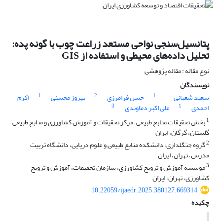
پتانسیل‌سنجی نواحی مستعد زراعت چوب با گونه پده:
تحلیل داده‌های محیطی و استفاده از GIS
نوع مقاله : مقاله پژوهشی
نویسندگان
1
2
1
سعید شعبانی
حسن فرامرزی
بهروز محسنی
اکرم
3
1
احمدی
علی اکبر دماوندی
1
بخش تحقیقات منابع طبیعی، مرکز تحقیقات و آموزش کشاورزی و منابع طبیعی
گلستان، گرگان، ایران
2
گروه جنگلداری، دانشکده منابع طبیعی و علوم دریایی، دانشگاه تربیت
مدرس، تهران، ایران
3
موسسه آموزش و ترویج کشاورزی، سازمان تحقیقات، آموزش و ترویج
کشاورزی، تهران، ایران
10.22059/ijaedr.2025.380127.669314
چکیده