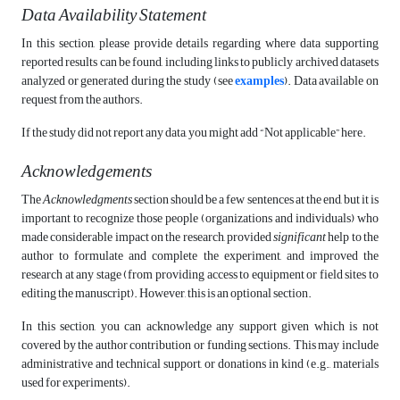
Data Availability Statement
In this section, please provide details regarding where data supporting
reported results can be found, including links to publicly archived datasets
analyzed or generated during the study (see
examples
). Data available on
request from the authors.
If the study did not report any data, you might add “Not applicable” here.
Acknowledgements
The
Acknowledgments
section should be a few sentences at the end, but it is
important to recognize those people (organizations and individuals) who
made considerable impact on the research, provided
significant
help to the
author to formulate and complete the experiment, and improved the
research at any stage (from providing access to equipment or field sites to
editing the manuscript). However, this is an optional section.
In this section, you can acknowledge any support given which is not
covered by the author contribution or funding sections. This may include
administrative and technical support, or donations in kind (e.g., materials
used for experiments).