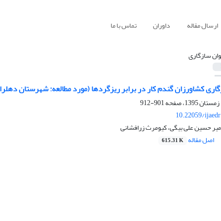
ارسال مقاله
داوران
تماس با ما
وان سازگاری
گاری کشاورزان گندم کار در برابر ریزگردها (مورد مطالعه: شهرستان دهلرا
901-912
10.22059/ijaed
امیر حسین علی بیگی، کیومرث زرافشانی
اصل مقاله
615.31 K