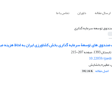
ارسال مقاله
داوران
تماس با ما
ندوق توسعه سرمایه گذاری
ت صندوق های توسعة سرمایه گذاری بخش کشاورزی ایران به لحاظ هزینه مبا
207-215
10.22059/ijaed
 مطهره بخشایش
اصل مقاله
592.16 K