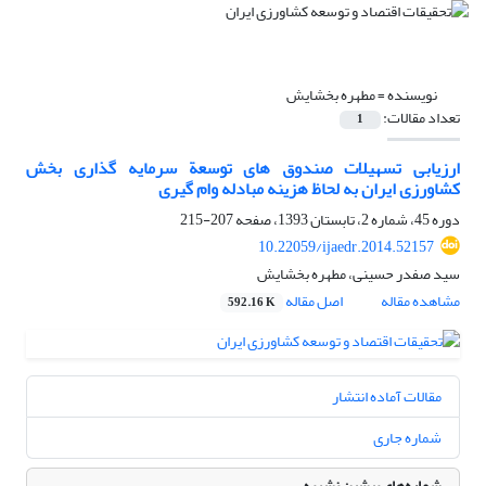
نویسنده =
مطهره بخشایش
تعداد مقالات:
1
ارزیابی تسهیلات صندوق های توسعة سرمایه گذاری بخش
کشاورزی ایران به لحاظ هزینه مبادله وام گیری
دوره 45، شماره 2، تابستان 1393، صفحه
207-215
10.22059/ijaedr.2014.52157
سید صفدر حسینی، مطهره بخشایش
مشاهده مقاله
اصل مقاله
592.16 K
مقالات آماده انتشار
شماره جاری
شماره‌های پیشین نشریه