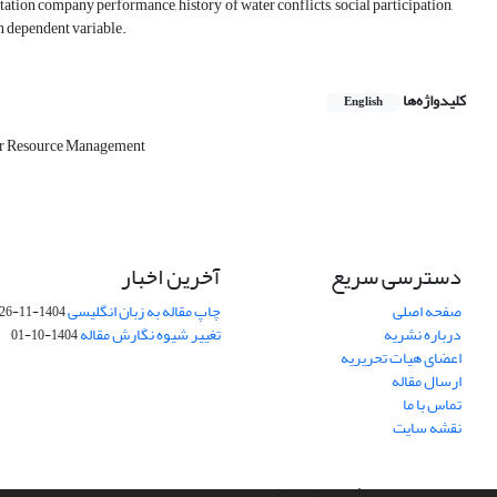
itation company performance, history of water conflicts, social participation,
n dependent variable.
کلیدواژه‌ها
English
r Resource Management
دسترسی سریع
آخرین اخبار
صفحه اصلی
چاپ مقاله به زبان انگلیسی
1404-11-26
درباره نشریه
تغییر شیوه نگارش مقاله
1404-10-01
اعضای هیات تحریریه
ارسال مقاله
تماس با ما
نقشه سایت
سامانه مدیریت نشریات علمی.
طراحی و پیاده سازی از
سیناوب