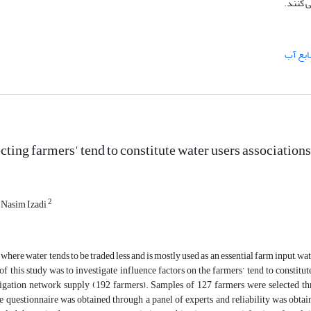
ابع آب
cting farmers' tend to constitute water users associations
2
Nasim Izadi
s, where water tends to be traded less and is mostly used as an essential farm input, 
f this study was to investigate influence factors on the farmers’ tend to constitu
igation network supply (192 farmers). Samples of 127 farmers were selected th
he questionnaire was obtained through a panel of experts and reliability was obta