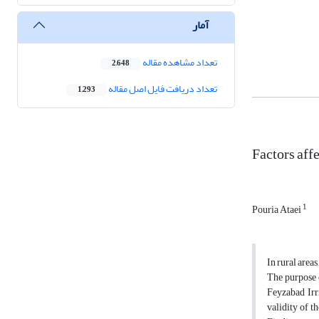
آمار
تعداد مشاهده مقاله
2,648
تعداد دریافت فایل اصل مقاله
1,293
Factors affe
1
Pouria Ataei
In rural area
The purpose o
Feyzabad Irr
validity of t