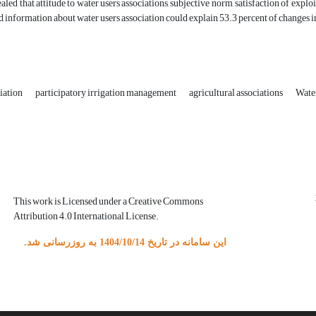
aled that attitude to water users associations, subjective norm, satisfaction of explo
 information about water users association could explain 53.3 percent of changes i
ciation
participatory irrigation management
agricultural associations
Wate
This work is Licensed under a Creative Commons
Attribution 4.0 International License.
این سامانه در تاریخ 1404/10/14 به روزرسانی شد.