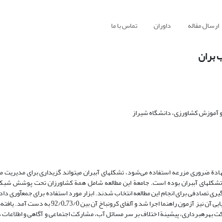
ارسال مقاله
داوران
تماس با ما
ب بران
 آموزش کشاورزی، دانشگاه شیراز
ة ضروری مزرعه استفاده می‌شود، تشکل­های آب­بران می­تواند گزیداری برای مدیریت من
تشکل­های آب­بران بوده است. جامعة این مطالعه شامل همة کشاورزان تحت پوشش شبکة
اد با استفاده از روش نمونه‌گیری تصادفی برای انجام این مطالعه انتخاب شدند. ابزار مورد استفاده برای جمع­آور
بود که روایی صوری آن با استفاده از پانل صاحب‌نظران تأیید شد. برای بررسی پایایی آن نیز آزمون راهنما