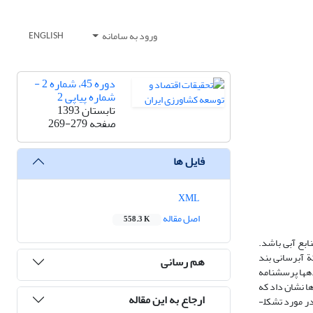
ورود به سامانه
ENGLISH
دوره 45، شماره 2 -
شماره پیاپی 2
تابستان 1393
صفحه
269-279
فایل ها
XML
اصل مقاله
558.3 K
ابع آبی باشد.
 آبرسانی بند
هم رسانی
ی داده­ها پرسشنامه
 اجرا شد و آلفای کرونباخ آن بین 73/0ـ92/0 به دست آمد. یافته‌ها نشان داد که
ارجاع به این مقاله
شش متغیر نگرش در مورد تشکل آب­بران، هنجار ذهنی، رضایت از عملکرد شرکت بهره­برداری، پیشینة اختلاف بر سر مسائل آب، مشارکت اجتماعی و آگاهی و اطلاعات در مورد تشکل­