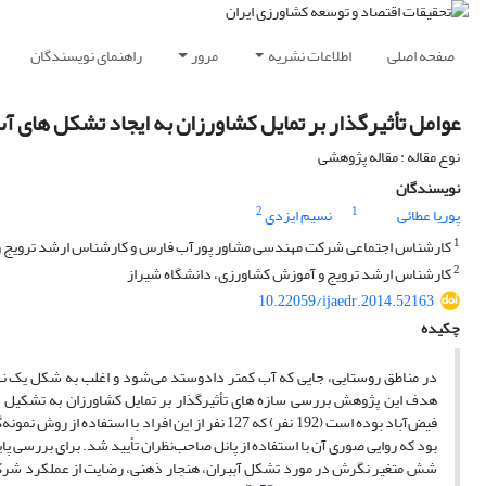
صفحه اصلی
اطلاعات نشریه
مرور
راهنمای نویسندگان
عوامل تأثیرگذار بر تمایل کشاورزان به ایجاد تشکل های آ
نوع مقاله : مقاله پژوهشی
نویسندگان
2
1
پوریا عطائی
نسیم ایزدی
1
کارشناس اجتماعی شرکت مهندسی مشاور پورآب فارس و کارشناس ارشد ترویج و
2
کارشناس ارشد ترویج و آموزش کشاورزی، دانشگاه شیراز
10.22059/ijaedr.2014.52163
چکیده
در مناطق روستایی، جایی که آب کمتر دادوستد می‌شود و اغلب به شکل یک نهاد
هدف این پژوهش بررسی سازه ­های تأثیرگذار بر تمایل کشاورزان به تشکیل 
فیض‌آباد بوده است (192 نفر) که 127 نفر از این افر