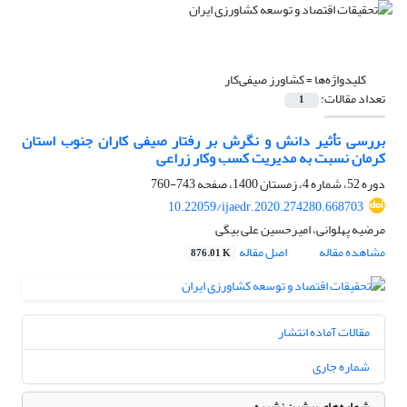
کلیدواژه‌ها =
کشاورز صیفی‌کار
تعداد مقالات:
1
بررسی تأثیر دانش و نگرش بر رفتار صیفی کاران جنوب استان
کرمان نسبت به مدیریت کسب وکار زراعی
دوره 52، شماره 4، زمستان 1400، صفحه
743-760
10.22059/ijaedr.2020.274280.668703
مرضیه پهلوانی، امیرحسین علی بیگی
مشاهده مقاله
اصل مقاله
876.01 K
مقالات آماده انتشار
شماره جاری
شماره‌های پیشین نشریه