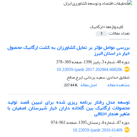
کلیدواژه‌ها =
ارگانیک
تعداد مقالات:
3
بررسی عوامل مؤثر بر تمایل کشاورزان به کشت ارگانیک محصول
خیار در استان البرز
دوره 48، شماره 3، پاییز 1396، صفحه
369-378
10.22059/ijaedr.2017.202004.668206
شقایق حدادی، سعید یزدانی، ایرج صالح
مشاهده مقاله
اصل مقاله
227.64 K
توسعه مدل رفتار برنامه ریزی شده برای تبیین قصد تولید
محصولات ارگانیک بین گلخانه داران خیار شهرستان اصفهان با
متغیر هنجار اخلاقی
دوره 47، شماره 4، زمستان 1395، صفحه
961-974
10.22059/ijaedr.2016.61469