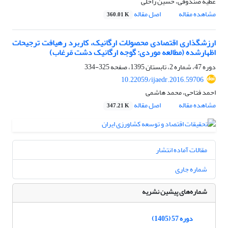
عطیه صندوقی، حسین راحلی
مشاهده مقاله
اصل مقاله
360.01 K
ارزشگذاری اقتصادی محصولات ارگانیک، کاربرد رهیافت ترجیحات
اظهارشده (مطالعه موردی: گوجه ارگانیک دشت مَرغاب)
دوره 47، شماره 2، تابستان 1395، صفحه
325-334
10.22059/ijaedr.2016.59706
احمد فتاحی، محمد هاشمی
مشاهده مقاله
اصل مقاله
347.21 K
مقالات آماده انتشار
شماره جاری
شماره‌های پیشین نشریه
دوره 57 (1405)