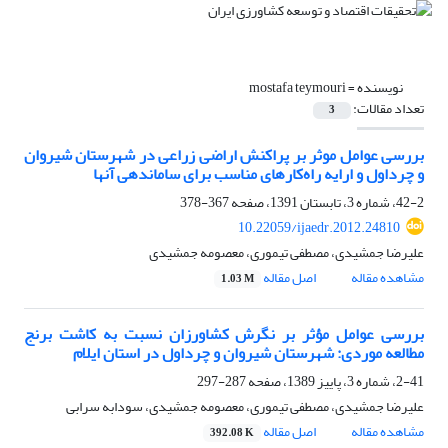
نویسنده =
mostafa teymouri
تعداد مقالات:
3
بررسی عوامل موثر بر پراکنش اراضی زراعی در شهرستان شیروان
و چرداول و ارایه راه‌کارهای مناسب برای ساماندهی آنها
42-2، شماره 3، تابستان 1391، صفحه
367-378
10.22059/ijaedr.2012.24810
علیرضا جمشیدی، مصطفی تیموری، معصومه جمشیدی
مشاهده مقاله
اصل مقاله
1.03 M
بررسی عوامل مؤثر بر نگرش کشاورزان نسبت به کاشت برنج
مطالعه موردی: شهرستان شیروان و چرداول در استان ایلام
2-41، شماره 3، پاییز 1389، صفحه
287-297
علیرضا جمشیدی، مصطفی تیموری، معصومه جمشیدی، سودابه سرابی
مشاهده مقاله
اصل مقاله
392.08 K