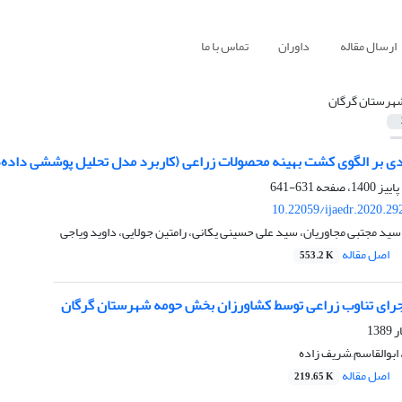
ارسال مقاله
داوران
تماس با ما
هرستان گرگان
ی بر الگوی کشت بهینه محصولات زراعی (کاربرد مدل تحلیل پوششی داده‌ه
631-641
10.22059/ijaedr.2020.2
سید مجتبی مجاوریان، سید علی حسینی یکانی، رامتین جولایی، داوید ویاجی
اصل مقاله
553.2 K
اجرای تناوب زراعی توسط کشاورزان بخش حومه شهرستان گرگان
بوالقاسم َشریف زاده
اصل مقاله
219.65 K