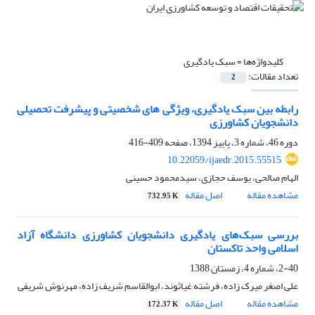
کلیدواژه‌ها =
سبک یادگیری
تعداد مقالات:
2
رابطه بین سبک یادگیری، ویژگی های شخصیتی و پیشرفت تحصیلی
دانشجویان کشاورزی
دوره 46، شماره 3، پاییز 1394، صفحه
409-416
10.22059/ijaedr.2015.55515
الهام صالحی، یوسف حجازی، سیدمحمود حسینی
مشاهده مقاله
اصل مقاله
732.95 K
بررسی سبک‌های یادگیری دانشجویان کشاورزی دانشگاه آزاد
اسلامی واحد تاکستان
2-40، شماره 4، زمستان 1388
علی اصغر میرک زاده، فرشته غیاثوند، ابوالقاسم شریف زاده، مهرنوش شریفی
مشاهده مقاله
اصل مقاله
172.37 K