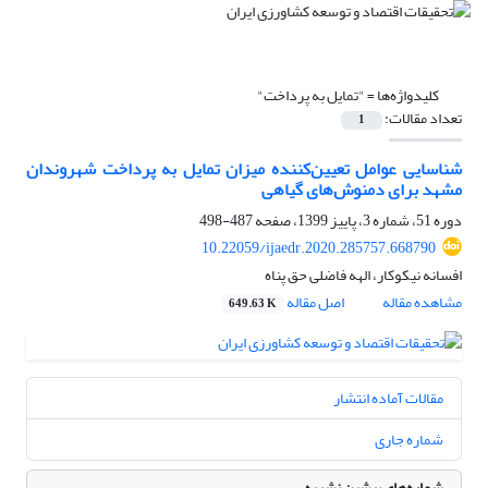
کلیدواژه‌ها =
"تمایل به پرداخت"
تعداد مقالات:
1
شناسایی عوامل تعیین‌کننده میزان تمایل به پرداخت شهروندان
مشهد برای دمنوش‌های گیاهی
دوره 51، شماره 3، پاییز 1399، صفحه
487-498
10.22059/ijaedr.2020.285757.668790
افسانه نیکوکار، الهه فاضلی حق پناه
مشاهده مقاله
اصل مقاله
649.63 K
مقالات آماده انتشار
شماره جاری
شماره‌های پیشین نشریه