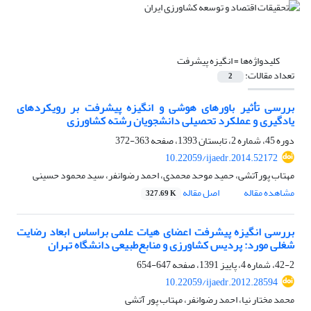
کلیدواژه‌ها =
انگیزه پیشرفت
تعداد مقالات:
2
بررسی تأثیر باورهای هوشی و انگیزه پیشرفت بر رویکردهای
یادگیری و عملکرد تحصیلی دانشجویان رشته کشاورزی
دوره 45، شماره 2، تابستان 1393، صفحه
363-372
10.22059/ijaedr.2014.52172
مهتاب پورآتشی، حمید موحد محمدی، احمد رضوانفر، سید محمود حسینی
مشاهده مقاله
اصل مقاله
327.69 K
بررسی انگیزه پیشرفت اعضای هیات علمی براساس ابعاد رضایت
شغلی مورد: پردیس کشاورزی و منابع‌طبیعی دانشگاه تهران
42-2، شماره 4، پاییز 1391، صفحه
647-654
10.22059/ijaedr.2012.28594
محمد مختار نیا، احمد رضوانفر، مهتاب پور آتشی