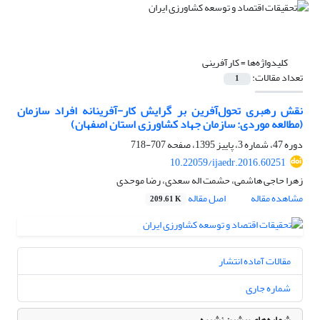
کلیدواژه‌ها =
کار‌آفرینی
تعداد مقالات:
1
نقش رهبری تحول‌آفرین بر گرایش کار-آفرینانه افراد سازمان
(مطالعه موردی: سازمان جهاد کشاورزی استان اصفهان)
دوره 47، شماره 3، پاییز 1395، صفحه
707-718
10.22059/ijaedr.2016.60251
زهرا حاجی هاشمی، حشمت اله سعدی، رضا موحدی
مشاهده مقاله
اصل مقاله
209.61 K
مقالات آماده انتشار
شماره جاری
شماره‌های پیشین نشریه