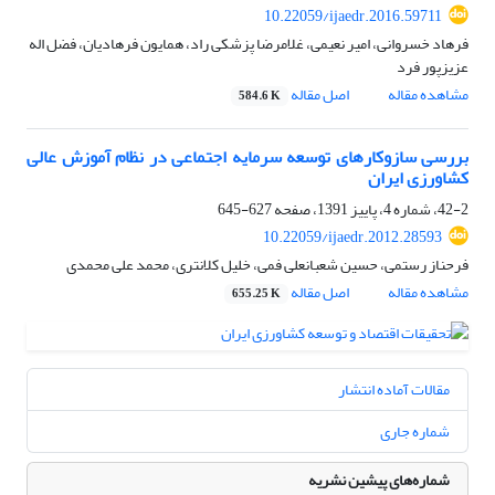
10.22059/ijaedr.2016.59711
فرهاد خسروانی، امیر نعیمی، غلامرضا پزشکی راد، همایون فرهادیان، فضل اله
عزیزپور فرد
مشاهده مقاله
اصل مقاله
584.6 K
بررسی سازوکارهای توسعه سرمایه اجتماعی در نظام آموزش عالی
کشاورزی ایران
42-2، شماره 4، پاییز 1391، صفحه
627-645
10.22059/ijaedr.2012.28593
فرحناز رستمی، حسین شعبانعلی فمی، خلیل کلانتری، محمد علی محمدی
مشاهده مقاله
اصل مقاله
655.25 K
مقالات آماده انتشار
شماره جاری
شماره‌های پیشین نشریه