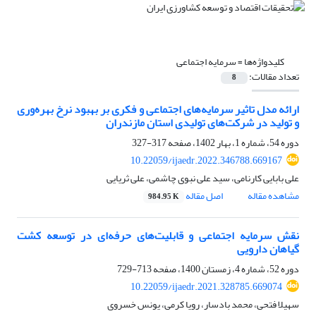
کلیدواژه‌ها =
سرمایه اجتماعی
تعداد مقالات:
8
ارائه مدل تاثیر سرمایه‌های اجتماعی و فکری بر بهبود نرخ بهره‌وری
و تولید در شرکت‌های تولیدی استان مازندران
دوره 54، شماره 1، بهار 1402، صفحه
317-327
10.22059/ijaedr.2022.346788.669167
علی بابایی کارنامی، سید علی نبوی چاشمی، علی ثریایی
مشاهده مقاله
اصل مقاله
984.95 K
نقش سرمایه اجتماعی و قابلیت‌های حرفه‌ای در توسعه کشت
گیاهان دارویی
دوره 52، شماره 4، زمستان 1400، صفحه
713-729
10.22059/ijaedr.2021.328785.669074
سهیلا فتحی، محمد بادسار، رویا کرمی، یونس خسروی