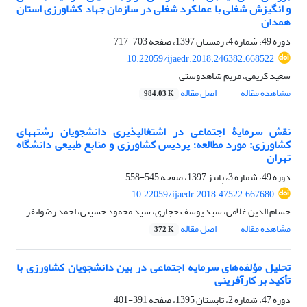
و انگیزش شغلی با عملکرد شغلی در سازمان جهاد کشاورزی استان
همدان
دوره 49، شماره 4، زمستان 1397، صفحه
703-717
10.22059/ijaedr.2018.246382.668522
سعید کریمی، مریم شاهدوستی
مشاهده مقاله
اصل مقاله
984.03 K
نقش سرمایۀ اجتماعی در اشتغال‏پذیری دانشجویان رشته‏های
کشاورزی: مورد مطالعه؛ پردیس کشاورزی و منابع طبیعی دانشگاه
تهران
دوره 49، شماره 3، پاییز 1397، صفحه
545-558
10.22059/ijaedr.2018.47522.667680
حسام الدین غلامی، سید یوسف حجازی، سید محمود حسینی، احمد رضوانفر
مشاهده مقاله
اصل مقاله
372 K
تحلیل مؤلفه‌‌های سرمایه اجتماعی در بین دانشجویان کشاورزی با
تأکید بر کارآفرینی
دوره 47، شماره 2، تابستان 1395، صفحه
391-401