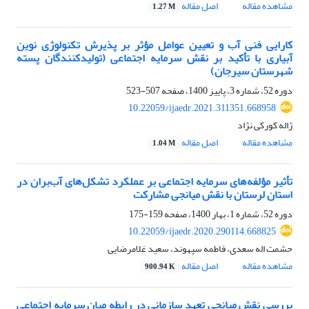
مشاهده مقاله
اصل مقاله
1.27 M
کارایی فنی آب و تعیین عوامل مؤثر بر پذیرش تکنولوژی نوین
آبیاری با تأکید بر نقش سرمایه اجتماعی (تولیدکنندگان پسته
شهرستان سیرجان)
دوره 52، شماره 3، پاییز 1400، صفحه
507-523
10.22059/ijaedr.2021.311351.668958
ژاله کورکی نژاد
مشاهده مقاله
اصل مقاله
1.04 M
تأثیر مؤلفه‌های سرمایه اجتماعی بر عملکرد تشکل‌های آب‌بران در
استان لرستان با نقش میانجی مشارکت
دوره 52، شماره 1، بهار 1400، صفحه
159-175
10.22059/ijaedr.2020.290114.668825
حشمت اله سعدی، فاطمه سپهوند، سعید غلامرضایی
مشاهده مقاله
اصل مقاله
900.94 K
بررسی نقش میانجی تعهد سازمانی در رابطه میان سرمایه اجتماعی