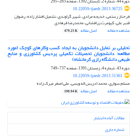
دوره 44، شماره 2، تابستان 1392، صفحه
283-295
10.22059/ijaedr.2013.36725
فرحناز رستمی، خدیجه مرادی، شهپر گراوندی، نشمیل افشار زاده، رضوان
قنبر علی، کیومرث زرافشانی، محمدرضا فرهادی
مشاهده مقاله
اصل مقاله
479.25 K
تحلیلی بر تمایل دانشجویان به ایجاد کسب وکارهای کوچک (مورد
مطالعه: دانشجویان تحصیلات تکمیلی پردیس کشاورزی و منابع
طبیعی دانشگاه رازی کرمانشاه)
دوره 43، شماره 4، زمستان 1391، صفحه
737-749
10.22059/ijaedr.2013.51361
مسلم سواری، محمد ادریس اله ویسی، علی اصغر میرک زاده
مشاهده مقاله
اصل مقاله
190.94 K
مقالات آماده انتشار
شماره جاری