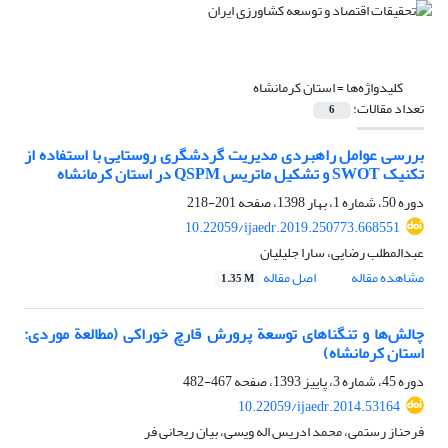
کلیدواژه‌ها =
استان کرمانشاه
تعداد مقالات:
6
بررسی عوامل راهبردی مدیریت گردشگری روستایی با استفاده از
تکنیک SWOT و تشکیل ماتریس QSPM در استان کرمانشاه
دوره 50، شماره 1، بهار 1398، صفحه
201-218
10.22059/ijaedr.2019.250773.668551
عبدالمطلب رضایی، سارا جلیلیان
مشاهده مقاله
اصل مقاله
1.35 M
چالش‌ها و تنگناهای توسعة پرورش قارچ خوراکی (مطالعة موردی:
استان کرمانشاه)
دوره 45، شماره 3، پاییز 1393، صفحه
467-482
10.22059/ijaedr.2014.53164
فرحناز رستمی، محمد ادریس اله ویسی، بیان ریحانی فر