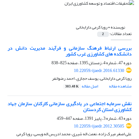
نویسنده =
رویا کرمی دارابخانی
تعداد مقالات:
2
بررسی ارتباط فرهنگ سازمانی و فرآیند مدیریت دانش در
دانشکده های کشاورزی غرب کشور
دوره 47، شماره 4، زمستان 1395، صفحه
825-838
10.22059/ijaedr.2016.61330
رویا کرمی دارابخانی، یوسف حجازی، احمد رضوانفر
مشاهده مقاله
اصل مقاله
303.48 K
نقش سرمایه اجتماعی در یادگیری سازمانی کارکنان سازمان جهاد
کشاورزی استان کردستان
دوره 43، شماره 3، پاییز 1391، صفحه
447-459
10.22059/ijaedr.2012.30505
علی اصغر میرک زاده، نعمت اله شیری، محمد ادریس اله ویسی، رویا کرمی