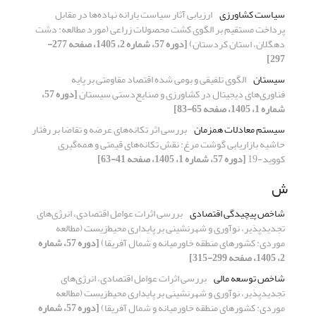
سیاست کشاورزی
ارزیابی آثار سیاست یارانه نهاده‌ها در مقابل
پرداخت مستقیم بر الگوی کشت محصولات زراعی (مورد مطالعه: دشت
دهگلان، استان کردستان)
[دوره 57، شماره 2، 1405، صفحه 277-
297]
سیستان
الگوی تلفیقی و بومی شده اقتصاد مقاومتی بر پایه
فناوری‌های دیجیتال در کشاورزی و صنایع‌دستی سیستان
[دوره 57،
شماره 1، 1405، صفحه 65-83]
سیستم معادلات همزمان
بررسی اثر تکانه‌های عرضه و تقاضا بر رفتار
حاشیه بازاریابی گوشت مرغ: نقش تکانه‌های قیمتی و همه‌گیری
کووید-19
[دوره 57، شماره 1، 1405، صفحه 41-63]
ش
شاخص پیچیدگی اقتصادی
بررسی اثرات عوامل اقتصادی، انرژی‏‌های
تجدیدپذیر، نوآوری و شهرنشینی بر پایداری محیط‌زیست (مطالعه
موردی: کشورهای منطقه خاورمیانه و شمال آفریقا)
[دوره 57، شماره
2، 1405، صفحه 299-315]
شاخص توسعه مالی
بررسی اثرات عوامل اقتصادی، انرژی‏‌های
تجدیدپذیر، نوآوری و شهرنشینی بر پایداری محیط‌زیست (مطالعه
موردی: کشورهای منطقه خاورمیانه و شمال آفریقا)
[دوره 57، شماره