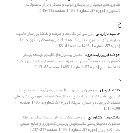
فناوری‌های دیجیتال بر پایداری تولید و عملکرد بازار محصولات
کشاورزی
[دوره 57، شماره 1، 1405، صفحه 115-135]
ح
حاشیه بازاریابی
بررسی اثر تکانه‌های عرضه و تقاضا بر رفتار حاشیه
بازاریابی گوشت مرغ: نقش تکانه‌های قیمتی و همه‌گیری کووید-19
[دوره 57، شماره 1، 1405، صفحه 41-63]
حوضه آبریز زاینده‌رود
تحلیل پیشران‌های کلیدی توسعه پایدار
کشاورزی در حوضه آبریز زاینده رود استان اصفهان براساس رویکرد
اثرات متقاطع
[دوره 57، شماره 1، 1405، صفحه 85-113]
د
داده‏های پنل
بررسی اثرات عوامل اقتصادی، انرژی‏‌های تجدیدپذیر،
نوآوری و شهرنشینی بر پایداری محیط‌زیست (مطالعه موردی: کشورهای
منطقه خاورمیانه و شمال آفریقا)
[دوره 57، شماره 2، 1405، صفحه
299-315]
دانشجویان کشاورزی
بررسی نقش آموزش محیط‌زیستی بر رفتار
مسئولانه محیط‌زیستی دانشجویان پردیس کشاورزی و منابع طبیعی
دانشگاه تهران
[دوره 57، شماره 1، 1405، صفحه 217-237]