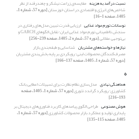
نسبت درآمد به هزینه
مقایسه‌ی زراعت نیشکر و چغندرقند از نظر
شاخص‌های انرژی و اقتصادی در استان خوزستان
[دوره 57، شماره 1،
1405، صفحه 1-16]
نوسانات تورم مواد غذایی
ارزیابی قدرت تبیین مدل‌های رفتاری در
سنجش نااطمینانی تورم مواد غذایی ایران؛ تقابل الگوهای GARCH و
بی‌توجهی عقلانی
[دوره 57، شماره 2، 1405، صفحه 239-256]
نیازها و خواسته‌های مشتریان
شناسایی و طبقه‌بندی بازار
مصرف‌کنندگان محصولات لبنی: رویکردی بر پایه بخش‌بندی مشتریان
[دوره 57، شماره 1، 1405، صفحه 137-166]
ه
هماهنگی نهادی
مدل‌سازی نظام نظارت برای تسهیلات اعطایی بانک
کشاورزی: رویکرد گراندد تئوری
[دوره 57، شماره 1، 1405، صفحه
193-216]
هوش مصنوعی
طراحی الگوی پیامدهای کاربرد فناوری‌های دیجیتال بر
پایداری تولید و عملکرد بازار محصولات کشاورزی
[دوره 57، شماره 1،
1405، صفحه 115-135]