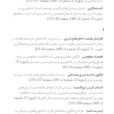
دانشگاه تهران
[دوره 57، شماره 1، 1405، صفحه 217-237]
آینده‌نگاری
تحلیل پیشران‌های کلیدی توسعه پایدار کشاورزی در
حوضه آبریز زاینده رود استان اصفهان براساس رویکرد اثرات متقاطع
[دوره 57، شماره 1، 1405، صفحه 85-113]
ا
افزایش قیمت حامل‌های انرژی
بررسی اثر تکانه‌های عرضه و تقاضا بر
رفتار حاشیه بازاریابی گوشت مرغ: نقش تکانه‌های قیمتی و همه‌گیری
کووید-19
[دوره 57، شماره 1، 1405، صفحه 41-63]
اقتصاد مقاومتی
الگوی تلفیقی و بومی شده اقتصاد مقاومتی بر پایه
فناوری‌های دیجیتال در کشاورزی و صنایع‌دستی سیستان
[دوره 57،
شماره 1، 1405، صفحه 65-83]
الگوی جاذبه مرزی تصادفی
سنجش ظرفیت‌های بازار صادرات پیاز و
موسیر ایران
[دوره 57، شماره 2، 1405، صفحه 257-276]
انتشار کربن دی‌اکسید
بررسی اثرات عوامل اقتصادی، انرژی‏‌های
تجدیدپذیر، نوآوری و شهرنشینی بر پایداری محیط‌زیست (مطالعه
موردی: کشورهای منطقه خاورمیانه و شمال آفریقا)
[دوره 57، شماره
2، 1405، صفحه 299-315]
اینترنت اشیا
طراحی الگوی پیامدهای کاربرد فناوری‌های دیجیتال بر