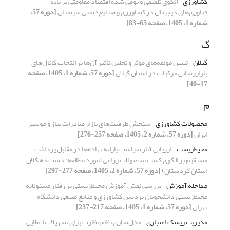
کشاورزی
الگوی تلفیقی و بومی شده اقتصاد مقاومتی بر پایه
فناوری‌های دیجیتال در کشاورزی و صنایع‌دستی سیستان
[دوره 57،
شماره 1، 1405، صفحه 65-83]
گ
گیلان
تبیین مولفه‌های موثر و تحلیل تأثیر آن‌ها بر انتخاب کانال‌های
بازاررسانی مرکبات در استان گیلان
[دوره 57، شماره 1، 1405، صفحه
17-40]
م
محصولات کشاورزی
سنجش ظرفیت‌های بازار صادرات پیاز و موسیر
ایران
[دوره 57، شماره 2، 1405، صفحه 257-276]
محیط‌زیست
ارزیابی آثار سیاست یارانه نهاده‌ها در مقابل پرداخت
مستقیم بر الگوی کشت محصولات زراعی (مورد مطالعه: دشت دهگلان،
استان کردستان)
[دوره 57، شماره 2، 1405، صفحه 277-297]
مداخله آموزش
بررسی نقش آموزش محیط‌زیستی بر رفتار مسئولانه
محیط‌زیستی دانشجویان پردیس کشاورزی و منابع طبیعی دانشگاه
تهران
[دوره 57، شماره 1، 1405، صفحه 217-237]
مدیریت ریسک اعتباری
مدل‌سازی نظام نظارت برای تسهیلات اعطایی