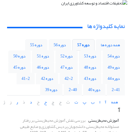
نمایه کلیدواژه ها
همه دوره ها
دوره 57
دوره 56
دوره 55
دوره 54
دوره 53
دوره 52
دوره 51
دوره 50
دوره 49
دوره 48
دوره 47
دوره 46
دوره 45
دوره 44
دوره 43
42-2
دوره 42
41-2
2-41
دوره 40
2-40
دوره 39
همه
آ
ا
ب
پ
ت
ث
ج
چ
ح
خ
د
ذ
ر
ز
ژ
آ
آموزش محیط‌زیستی
بررسی نقش آموزش محیط‌زیستی بر رفتار
مسئولانه محیط‌زیستی دانشجویان پردیس کشاورزی و منابع طبیعی