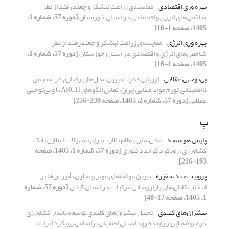
بهره وری اقتصادی
مقایسه‌ی زراعت نیشکر و چغندرقند از نظر
شاخص‌های انرژی و اقتصادی در استان خوزستان
[دوره 57، شماره 1،
1405، صفحه 1-16]
بهره وری انرژی
مقایسه‌ی زراعت نیشکر و چغندرقند از نظر
شاخص‌های انرژی و اقتصادی در استان خوزستان
[دوره 57، شماره 1،
1405، صفحه 1-16]
بی‌توجهی عقلانی
ارزیابی قدرت تبیین مدل‌های رفتاری در سنجش
نااطمینانی تورم مواد غذایی ایران؛ تقابل الگوهای GARCH و بی‌توجهی
عقلانی
[دوره 57، شماره 2، 1405، صفحه 239-256]
پ
پایش هوشمند
مدل‌سازی نظام نظارت برای تسهیلات اعطایی بانک
کشاورزی: رویکرد گراندد تئوری
[دوره 57، شماره 1، 1405، صفحه
193-216]
پروبیت چند متغیره
تبیین مولفه‌های موثر و تحلیل تأثیر آن‌ها بر
انتخاب کانال‌های بازاررسانی مرکبات در استان گیلان
[دوره 57، شماره
1، 1405، صفحه 17-40]
پیشران‌های کلیدی
تحلیل پیشران‌های کلیدی توسعه پایدار کشاورزی
در حوضه آبریز زاینده رود استان اصفهان براساس رویکرد اثرات