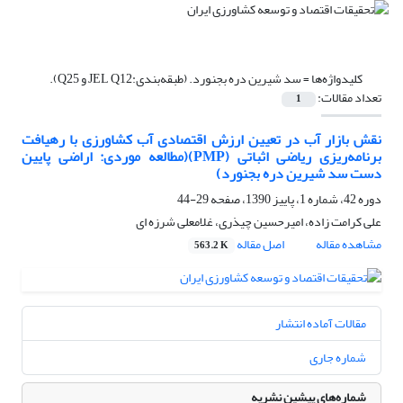
کلیدواژه‌ها =
سد شیرین دره بجنورد. (طبقه‌بندی:JEL Q12 و Q25).
تعداد مقالات:
1
نقش بازار آب در تعیین ارزش اقتصادی آب کشاورزی با رهیافت
برنامه‌ریزی ریاضی اثباتی (PMP)(مطالعه موردی: اراضی پایین
دست سد شیرین دره بجنورد)
دوره 42، شماره 1، پاییز 1390، صفحه
29-44
علی کرامت زاده، امیرحسین چیذری، غلامعلی شرزه ای
مشاهده مقاله
اصل مقاله
563.2 K
مقالات آماده انتشار
شماره جاری
شماره‌های پیشین نشریه