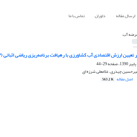
ارسال مقاله
داوران
تماس با ما
رضه آب
زش اقتصادی آب کشاورزی با رهیافت برنامه‌ریزی ریاضی اثباتی (PMP)(مطالعه موردی: اراضی پایین دست سد شیرین دره بجنورد)
29-44
میرحسین چیذری، غلامعلی شرزه ای
اصل مقاله
563.2 K