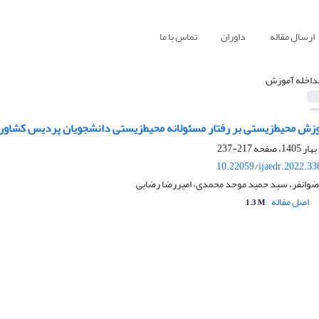
ارسال مقاله
داوران
تماس با ما
داخله آموزش
ش محیط‌زیستی بر رفتار مسئولانه محیط‌زیستی دانشجویان پردیس کشاورزی
217-237
10.22059/ijaedr.2022.3
رضوانفر، سید حمید موحد محمدی، امیررضا رضایی
اصل مقاله
1.3 M