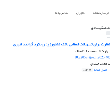
ارسال مقاله
داوران
تماس با ما
ماهنگی نهادی
ظارت برای تسهیلات اعطایی بانک کشاورزی: رویکرد گراندد تئوری
193-216
10.22059/ijaedr.2025.4
میرمحمد حیدری
اصل مقاله
1.84 M